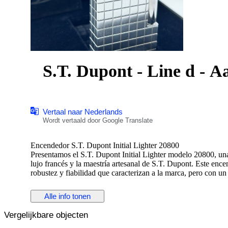
S.T. Dupont - Line d - A
Vertaal naar Nederlands
Wordt vertaald door Google Translate
Encendedor S.T. Dupont Initial Lighter 20800
Presentamos el S.T. Dupont Initial Lighter modelo 20800, una 
lujo francés y la maestría artesanal de S.T. Dupont. Este enc
robustez y fiabilidad que caracterizan a la marca, pero con 
Características Principales:
Alle info tonen
Diseño: Su cuerpo presenta un patrón grabado de cuadros (o "
Vergelijkbare objecten
agradable al tacto, sino que también mejora el agarre.