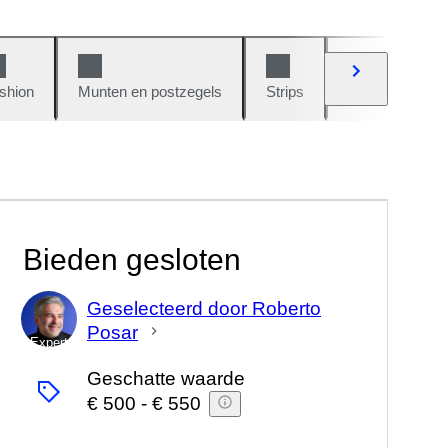
shion
Munten en postzegels
Strips
Auto's en moto
Bieden gesloten
Geselecteerd door Roberto
Posar
Expert
Geschatte waarde
€ 500
-
€ 550