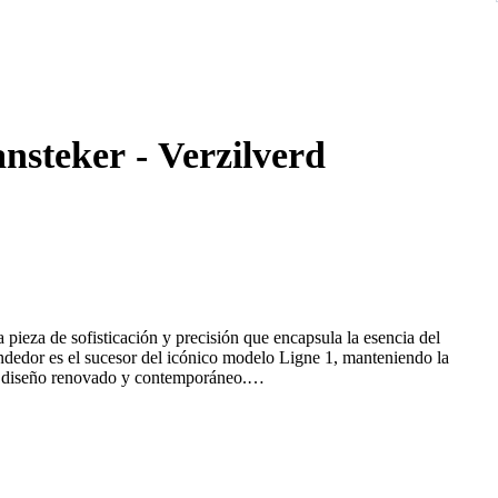
ansteker - Verzilverd
pieza de sofisticación y precisión que encapsula la esencia del
endedor es el sucesor del icónico modelo Ligne 1, manteniendo la
un diseño renovado y contemporáneo.
guilloché"), que añade un toque visual refinado y una textura