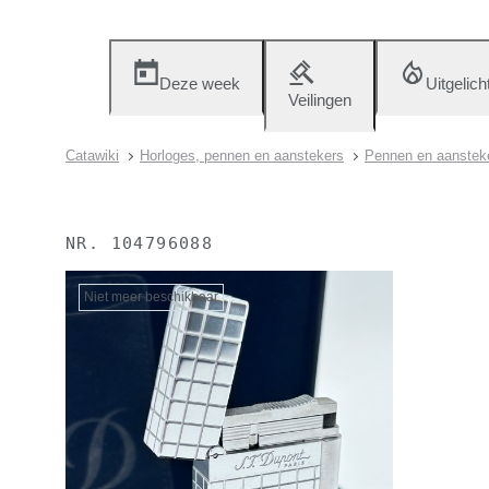
Deze week
Uitgelich
Veilingen
Catawiki
Horloges, pennen en aanstekers
Pennen en aanstek
NR.
104796088
Niet meer beschikbaar