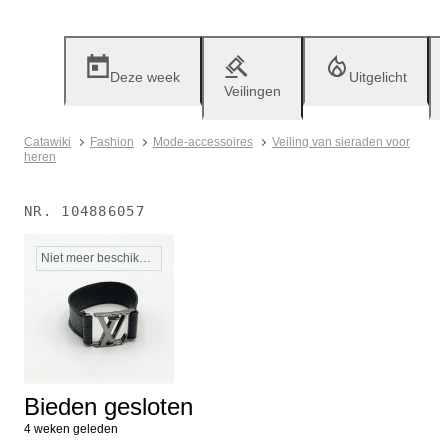
Deze week
Uitgelicht
Veilingen
Catawiki
Fashion
Mode-accessoires
Veiling van sieraden voor
heren
NR.
104886057
Niet meer beschikbaar
Bieden gesloten
4 weken geleden