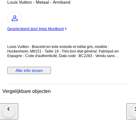
Louis Vuitton - Metaal - Armband
Expert
Geselecteerd door Imee Montbord
Louis Vuitton - Bracelet en toile enduite et métal gris, modèle :
Hockenheim, M8151 - Taille 19 - Très bon état général. Fabriqué en
Espagne - Code d'authenticité, Data code : BC2283 - Vendu sans
accessoires. Le bracelet est en toile enduite couleur noir, avec des motifs
monogrammes LV éclipse (gris et noir) - L'intérieur est en cuir noir uni,
finition lisse - Une pièce en métal gris avec le logo initiales "LV" est au
Alle info tonen
centre du bracelet. Dimensions : Longueur totale 19,5 cm - Largeur du
lien 2,2 cm - Diamètre intérieur 6,14 cm - Diamètre extérieur 6,47 cm -
Epaisseur 0,21 cm - Pièce en métal 2,7 cm x 3,7 cm. Le bracelet est en
très bon état général, pas de défaut visible.
Vergelijkbare objecten