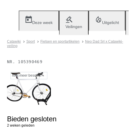
Deze week
Uitgelicht
Veilingen
Catawiki
Sport
Fietsen en sportartikelen
Neo Dad Srl x Catawiki-
veiling
NR.
105390469
Niet meer beschikbaar
Bieden gesloten
2 weken geleden