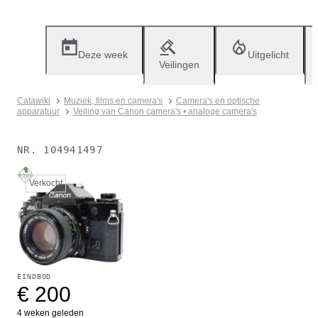
Deze week
Uitgelicht
Veilingen
Catawiki
Muziek, films en camera's
Camera's en optische
apparatuur
Veiling van Canon camera's • analoge camera's
NR.
104941497
Verkocht
EINDBOD
€ 200
4 weken geleden