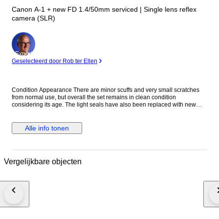
Canon A-1 + new FD 1.4/50mm serviced | Single lens reflex
camera (SLR)
Expert
Geselecteerd door Rob ter Ellen
Condition Appearance There are minor scuffs and very small scratches
from normal use, but overall the set remains in clean condition
considering its age. The light seals have also been replaced with new
ones. Optics The lens appears clear under normal visual inspection.
However, when inspected under strong professional light, very slight haze
can be seen on the rear element. This is a common age-related condition
Alle info tonen
for lenses of this era and has absolutely no effect on actual image quality,
so please use it with confidence. There is no fungus present. Function
The battery door is slightly stiff when opening and closing, but the camera
is fully functional and has been serviced. After servicing, the shutter
Vergelijkbare objecten
speeds, light meter, and AE functions were checked with an EF-5RP
measuring device. Please check the listing photos for the measurement
results. Accessories Front lens cap Everything shown in the photos is
included. Description This Canon A-1 with the New FD 1.4/50mm is a
classic film camera set with a bright standard lens and a highly enjoyable
shooting experience. The serviced condition and EF-5RP verified
performance make it an appealing choice for both collectors and
photographers who want to use a classic Canon camera with confidence.