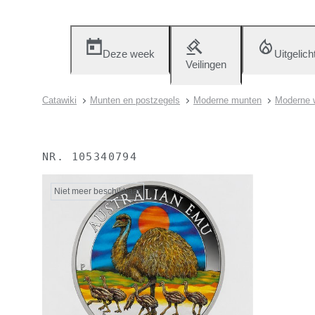
Deze week
Uitgelich
Veilingen
Catawiki
Munten en postzegels
Moderne munten
Moderne w
NR.
105340794
Niet meer beschikbaar