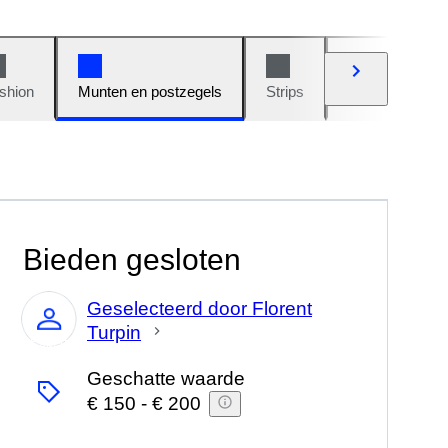
shion
Munten en postzegels
Strips
Auto's en moto
Bieden gesloten
Geselecteerd door Florent
Turpin
Expert
Geschatte waarde
€ 150
-
€ 200