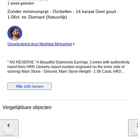
1 week geleden
Zonder minimumprijs - Oorbellen - 14 karaat Geel goud -
1.06ct. tw. Diamant (Natuurlijk)
Expert
Geselecteerd door Mushtaq Mohamed
" NO RESERVE " A Beautiful Diamonds Earrings. Comes with authenticity
report from HRR (Jewelry report number engraved on the inner side of
earring) Main Stone - Dimond, Main Stone Weight - 1.06 Carat, HRD
Report No. - J260000036738 Total Number of Diamonds - 2 Diamond
Shape and Cut - Round Brilliant Cut, Diamond Color & Clarity - E/F - SI-P
Diamonds EF is color of diamonds Set in 14k Yellow gold
Alle info tonen
Vergelijkbare objecten