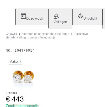
Deze week
Uitgelicht
Veilingen
Catawiki
Sieraden en edelstenen
Sieraden
Exclusieve
sieradenveiling · zonder minimumprijs
NR.
104976014
Verkocht
EINDBOD
€ 443
Zonder minimumprijs