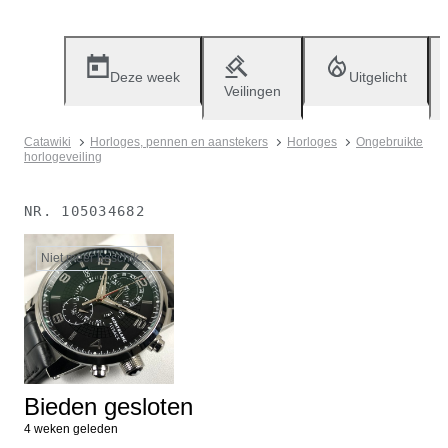
Deze week
Uitgelicht
Veilingen
Catawiki
Horloges, pennen en aanstekers
Horloges
Ongebruikte
horlogeveiling
NR.
105034682
Niet meer beschikbaar
Bieden gesloten
4 weken geleden