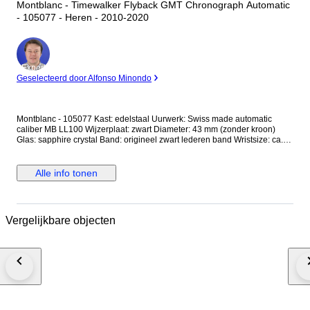
Montblanc - Timewalker Flyback GMT Chronograph Automatic
- 105077 - Heren - 2010-2020
Expert
Geselecteerd door Alfonso Minondo
Montblanc - 105077 Kast: edelstaal Uurwerk: Swiss made automatic
caliber MB LL100 Wijzerplaat: zwart Diameter: 43 mm (zonder kroon)
Glas: sapphire crystal Band: origineel zwart lederen band Wristsize: ca.
20,5 cm Staat: Nieuwstaat! Ex-display, ongedragen Garantie: Montblanc
garantie Levering: in originele doos + origineel certificaat 11/2025!
Aangetekende en verzekerde verzending (DHL-express).
Alle info tonen
Vergelijkbare objecten