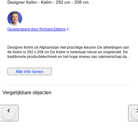
Designer Kelim - Kelim - 292 cm - 208 cm
Expert
Geselecteerd door Richard Ebbers
Designer Kelim uit Afghanistan met prachtige kleuren De afmetingen van
de Kelim is 292 x 208 cm De Kelim is helemaal nieuw en ongebruikt. De
traditionele productietechniek en het hoge niveau van vakmanschap dat
nodig is bij de productie van deze tapijten. Alle onze Kelims en tapijten
zijn uniek en we hebben alleen maar één stuk. Heeft u nog vragen over
onze Kelims en Tapijten? Neem contact met ons op voor meer informatie.
Alle info tonen
No 310
Vergelijkbare objecten