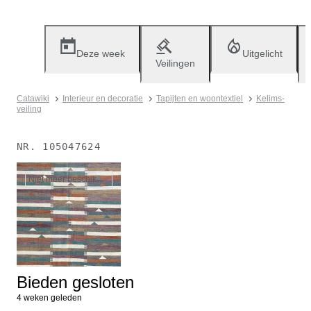
Deze week
Uitgelicht
Veilingen
Catawiki
Interieur en decoratie
Tapijten en woontextiel
Kelims-
veiling
NR.
105047624
Niet meer beschikbaar
Bieden gesloten
4 weken geleden