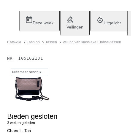
Deze week
Uitgelicht
Veilingen
Catawiki
Fashion
Tassen
Veiling van klassieke Chanel-tassen
NR.
105162131
Niet meer beschikbaar
Bieden gesloten
3 weken geleden
Chanel - Tas