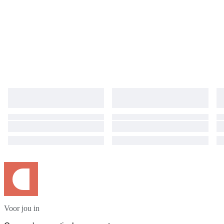
model is an excellent addition to any collection or shooting setup. Each
item is carefully inspected and securely packed to ensure safe delivery
worldwide. We look forward to your purchase. 8B213-0115 25
Voor jou in