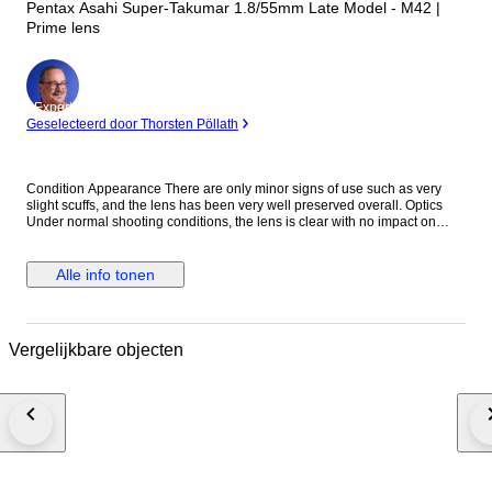
Pentax Asahi Super-Takumar 1.8/55mm Late Model - M42 |
Prime lens
Expert
Geselecteerd door Thorsten Pöllath
Condition Appearance There are only minor signs of use such as very
slight scuffs, and the lens has been very well preserved overall. Optics
Under normal shooting conditions, the lens is clear with no impact on
image quality. When inspected under strong professional light, there are
slight traces of fungus marks on the outer edge of the front element. This
is a common age-related characteristic for lenses of this era and does not
Alle info tonen
affect actual shooting results, so please rest assured. We inspect our
lenses using stronger light than standard methods to ensure a more
accurate evaluation of the optical condition. Function Fully functional. All
operations work properly without any issues. Accessories Front lens cap
Vergelijkbare objecten
Rear lens cap Everything shown in the photos is included. Description
This classic Super-Takumar lens is renowned for its smooth rendering
and beautiful color tones. It is a highly regarded choice for both vintage
lens enthusiasts and modern mirrorless users via adapters. Shipping We
ship via DHL, EMS, UPS, or other DDU methods. Import duties and taxes
are the responsibility of the buyer. Final Message Thank you very much
for your interest. The Super-Takumar series is celebrated for its unique
rendering and timeless character, offering a distinctive photographic
experience that modern lenses cannot replicate. This well-preserved late