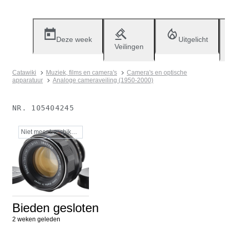
Deze week
Uitgelicht
Veilingen
Catawiki
Muziek, films en camera's
Camera's en optische
apparatuur
Analoge cameraveiling (1950-2000)
NR.
105404245
Niet meer beschikbaar
Bieden gesloten
2 weken geleden