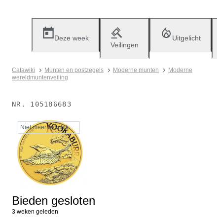
Deze week
Uitgelicht
Veilingen
Catawiki
Munten en postzegels
Moderne munten
Moderne
wereldmuntenveiling
NR.
105186683
Niet meer beschikbaar
Bieden gesloten
3 weken geleden