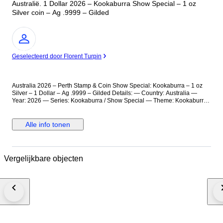
Australië. 1 Dollar 2026 – Kookaburra Show Special – 1 oz
Silver coin – Ag .9999 – Gilded
Expert
Geselecteerd door Florent Turpin
Australia 2026 – Perth Stamp & Coin Show Special: Kookaburra – 1 oz
Silver – 1 Dollar – Ag .9999 – Gilded Details: — Country: Australia —
Year: 2026 — Series: Kookaburra / Show Special — Theme: Kookaburra
— Metal: Silver — Weight: 1 oz (31.1 g) — Face value: 1 Dollar — Finish:
Gilded (gold plated) — Quality: Brilliant Uncirculated — Diameter: approx.
40.6 mm — Mint / Issuer: Perth Mint Description: This special issue was
Alle info tonen
released for the Perth Stamp & Coin Show and features the iconic
Australian kookaburra, a bird widely recognized for its distinctive call and
presence in Australian wildlife. The design continues the established
Kookaburra series with a show-specific presentation. The coin presents
Vergelijkbare objecten
detailed engraving enhanced by selective gold plating, creating contrast
between the silver base and highlighted elements. The BU finish
preserves sharp details, while the gilded accents emphasize key features
of the design. Condition Note: The coin may exhibit minor contact marks,
micro-scratches, natural toning, and slight variations in gilding
application. These characteristics are typical for gilded BU silver coins
and do not affect authenticity or collectible value.