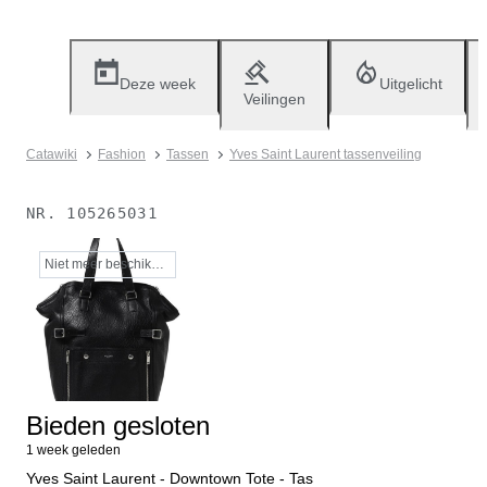
Deze week
Uitgelicht
Veilingen
Catawiki
Fashion
Tassen
Yves Saint Laurent tassenveiling
NR.
105265031
Niet meer beschikbaar
Bieden gesloten
1 week geleden
Yves Saint Laurent - Downtown Tote - Tas