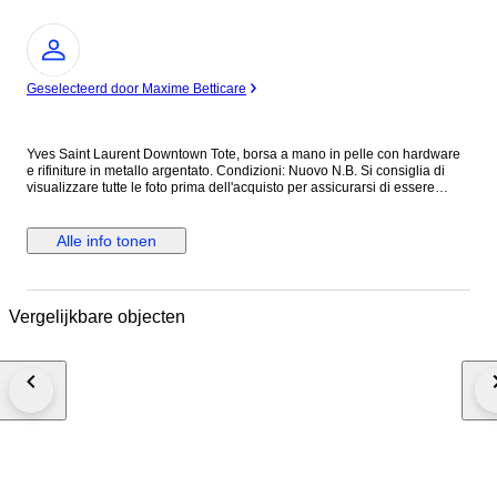
Expert
Geselecteerd door Maxime Betticare
Yves Saint Laurent Downtown Tote, borsa a mano in pelle con hardware
e rifiniture in metallo argentato. Condizioni: Nuovo N.B. Si consiglia di
visualizzare tutte le foto prima dell'acquisto per assicurarsi di essere
soddisfatti delle condizioni dell'articolo. ALTEZZA: 40 cm LUNGHEZZA:
40 cm PROFONDITA’: 18 cm Made in Italy Colore: Nero Materiale: Pelle
INV.1189/25 MAR25145021
Alle info tonen
Vergelijkbare objecten