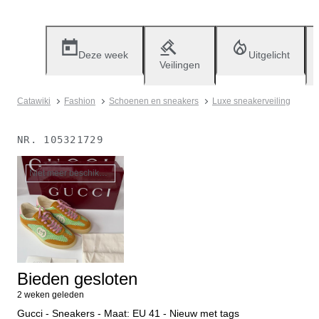
Deze week
Uitgelicht
Veilingen
Catawiki
Fashion
Schoenen en sneakers
Luxe sneakerveiling
NR.
105321729
Niet meer beschikbaar
Bieden gesloten
2 weken geleden
Gucci - Sneakers - Maat: EU 41 - Nieuw met tags