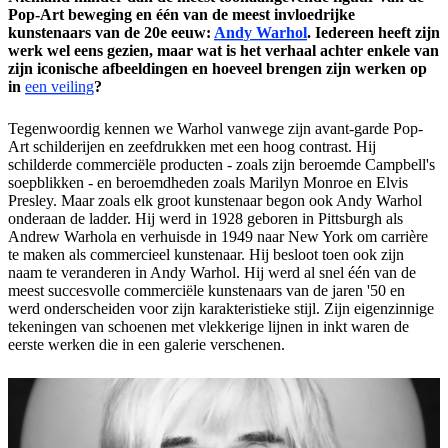
Pop-Art beweging en één van de meest invloedrijke
kunstenaars van de 20e eeuw:
Andy Warhol
. Iedereen heeft zijn
werk wel eens gezien, maar wat is het verhaal achter enkele van
zijn iconische afbeeldingen en hoeveel brengen zijn werken op
in
een veiling
?
Tegenwoordig kennen we Warhol vanwege zijn avant-garde Pop-
Art schilderijen en zeefdrukken met een hoog contrast. Hij
schilderde commerciële producten - zoals zijn beroemde Campbell's
soepblikken - en beroemdheden zoals Marilyn Monroe en Elvis
Presley. Maar zoals elk groot kunstenaar begon ook Andy Warhol
onderaan de ladder. Hij werd in 1928 geboren in Pittsburgh als
Andrew Warhola en verhuisde in 1949 naar New York om carrière
te maken als commercieel kunstenaar. Hij besloot toen ook zijn
naam te veranderen in Andy Warhol. Hij werd al snel één van de
meest succesvolle commerciële kunstenaars van de jaren '50 en
werd onderscheiden voor zijn karakteristieke stijl. Zijn eigenzinnige
tekeningen van schoenen met vlekkerige lijnen in inkt waren de
eerste werken die in een galerie verschenen.