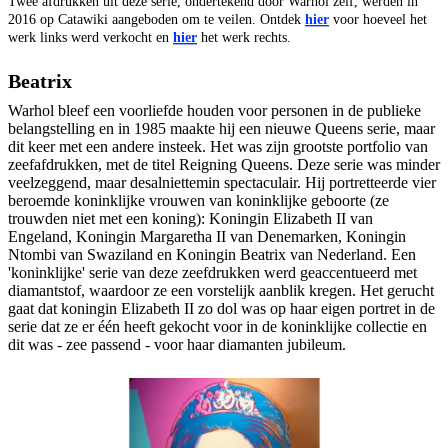
Twee afdrukken uit deze serie, ondertekend door Warhol zelf, werden in
2016 op Catawiki aangeboden om te veilen. Ontdek
hier
voor hoeveel het
werk links werd verkocht en
hier
het werk rechts.
Beatrix
Warhol bleef een voorliefde houden voor personen in de publieke
belangstelling en in 1985 maakte hij een nieuwe Queens serie, maar
dit keer met een andere insteek. Het was zijn grootste portfolio van
zeefafdrukken, met de titel Reigning Queens. Deze serie was minder
veelzeggend, maar desalniettemin spectaculair. Hij portretteerde vier
beroemde koninklijke vrouwen van koninklijke geboorte (ze
trouwden niet met een koning): Koningin Elizabeth II van
Engeland, Koningin Margaretha II van Denemarken, Koningin
Ntombi van Swaziland en Koningin Beatrix van Nederland. Een
'koninklijke' serie van deze zeefdrukken werd geaccentueerd met
diamantstof, waardoor ze een vorstelijk aanblik kregen. Het gerucht
gaat dat koningin Elizabeth II zo dol was op haar eigen portret in de
serie dat ze er één heeft gekocht voor in de koninklijke collectie en
dit was - zee passend - voor haar diamanten jubileum.