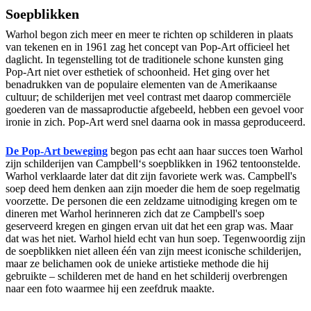
Soepblikken
Warhol begon zich meer en meer te richten op schilderen in plaats
van tekenen en in 1961 zag het concept van Pop-Art officieel het
daglicht. In tegenstelling tot de traditionele schone kunsten ging
Pop-Art niet over esthetiek of schoonheid. Het ging over het
benadrukken van de populaire elementen van de Amerikaanse
cultuur; de schilderijen met veel contrast met daarop commerciële
goederen van de massaproductie afgebeeld, hebben een gevoel voor
ironie in zich. Pop-Art werd snel daarna ook in massa geproduceerd.
De Pop-Art beweging
begon pas echt aan haar succes toen Warhol
zijn schilderijen van Campbell‘s soepblikken in 1962 tentoonstelde.
Warhol verklaarde later dat dit zijn favoriete werk was. Campbell's
soep deed hem denken aan zijn moeder die hem de soep regelmatig
voorzette. De personen die een zeldzame uitnodiging kregen om te
dineren met Warhol herinneren zich dat ze Campbell's soep
geserveerd kregen en gingen ervan uit dat het een grap was. Maar
dat was het niet. Warhol hield echt van hun soep. Tegenwoordig zijn
de soepblikken niet alleen één van zijn meest iconische schilderijen,
maar ze belichamen ook de unieke artistieke methode die hij
gebruikte – schilderen met de hand en het schilderij overbrengen
naar een foto waarmee hij een zeefdruk maakte.