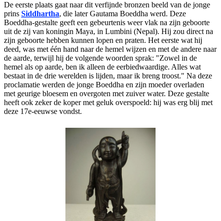
De eerste plaats gaat naar dit verfijnde bronzen beeld van de jonge
prins
Siddhartha
, die later Gautama Boeddha werd. Deze
Boeddha-gestalte geeft een gebeurtenis weer vlak na zijn geboorte
uit de zij van koningin Maya, in Lumbini (Nepal). Hij zou direct na
zijn geboorte hebben kunnen lopen en praten. Het eerste wat hij
deed, was met één hand naar de hemel wijzen en met de andere naar
de aarde, terwijl hij de volgende woorden sprak: "Zowel in de
hemel als op aarde, ben ik alleen de eerbiedwaardige. Alles wat
bestaat in de drie werelden is lijden, maar ik breng troost." Na deze
proclamatie werden de jonge Boeddha en zijn moeder overladen
met geurige bloesem en overgoten met zuiver water. Deze gestalte
heeft ook zeker de koper met geluk overspoeld: hij was erg blij met
deze 17e-eeuwse vondst.