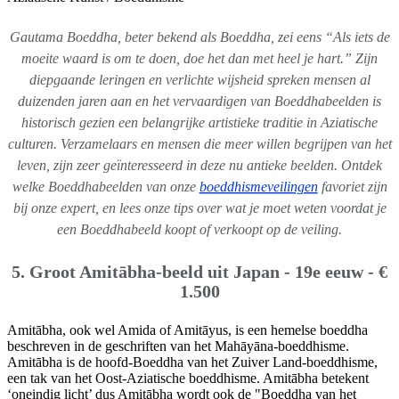
Gautama Boeddha, beter bekend als Boeddha, zei eens “Als iets de
moeite waard is om te doen, doe het dan met heel je hart.” Zijn
diepgaande leringen en verlichte wijsheid spreken mensen al
duizenden jaren aan en het vervaardigen van Boeddhabeelden is
historisch gezien een belangrijke artistieke traditie in Aziatische
culturen. Verzamelaars en mensen die meer willen begrijpen van het
leven, zijn zeer geïnteresseerd in deze nu antieke beelden. Ontdek
welke Boeddhabeelden van onze
boeddhismeveilingen
favoriet zijn
bij onze expert, en lees onze tips over wat je moet weten voordat je
een Boeddhabeeld koopt of verkoopt op de veiling.
5. Groot Amitābha-beeld uit Japan - 19e eeuw - €
1.500
Amitābha, ook wel Amida of Amitāyus, is een hemelse boeddha
beschreven in de geschriften van het Mahāyāna-boeddhisme.
Amitābha is de hoofd-Boeddha van het Zuiver Land-boeddhisme,
een tak van het Oost-Aziatische boeddhisme. Amitābha betekent
‘oneindig licht’ dus Amitābha wordt ook de "Boeddha van het