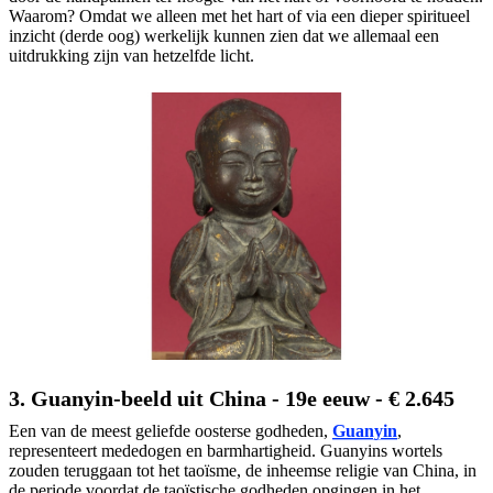
Waarom? Omdat we alleen met het hart of via een dieper spiritueel
inzicht (derde oog) werkelijk kunnen zien dat we allemaal een
uitdrukking zijn van hetzelfde licht.
3. Guanyin-beeld uit China - 19e eeuw - € 2.645
Een van de meest geliefde oosterse godheden,
Guanyin
,
representeert mededogen en barmhartigheid. Guanyins wortels
zouden teruggaan tot het taoïsme, de inheemse religie van China, in
de periode voordat de taoïstische godheden opgingen in het