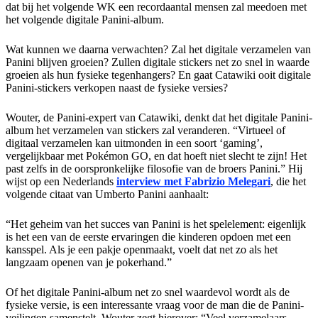
dat bij het volgende WK een recordaantal mensen zal meedoen met
het volgende digitale Panini-album.
Wat kunnen we daarna verwachten? Zal het digitale verzamelen van
Panini blijven groeien? Zullen digitale stickers net zo snel in waarde
groeien als hun fysieke tegenhangers? En gaat Catawiki ooit digitale
Panini-stickers verkopen naast de fysieke versies?
Wouter, de Panini-expert van Catawiki, denkt dat het digitale Panini-
album het verzamelen van stickers zal veranderen. “Virtueel of
digitaal verzamelen kan uitmonden in een soort ‘gaming’,
vergelijkbaar met Pokémon GO, en dat hoeft niet slecht te zijn! Het
past zelfs in de oorspronkelijke filosofie van de broers Panini.” Hij
wijst op een Nederlands
interview met Fabrizio Melegari
, die het
volgende citaat van Umberto Panini aanhaalt:
“Het geheim van het succes van Panini is het spelelement: eigenlijk
is het een van de eerste ervaringen die kinderen opdoen met een
kansspel. Als je een pakje openmaakt, voelt dat net zo als het
langzaam openen van je pokerhand.”
Of het digitale Panini-album net zo snel waardevol wordt als de
fysieke versie, is een interessante vraag voor de man die de Panini-
veilingen samenstelt. Wouter zegt hierover: “Veel verzamelaars