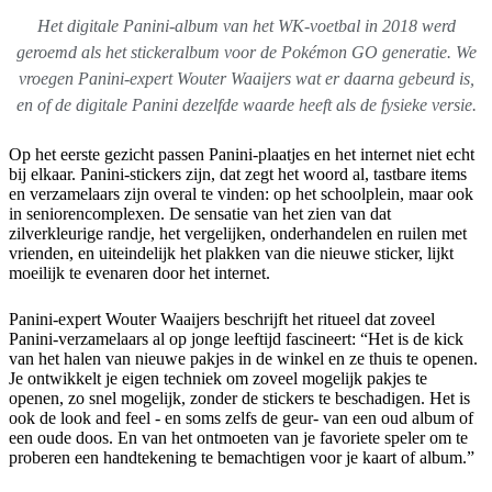
Het digitale Panini-album van het WK-voetbal in 2018 werd
geroemd als het stickeralbum voor de Pokémon GO generatie. We
vroegen Panini-expert Wouter Waaijers wat er daarna gebeurd is,
en of de digitale Panini dezelfde waarde heeft als de fysieke versie.
Op het eerste gezicht passen Panini-plaatjes en het internet niet echt
bij elkaar. Panini-stickers zijn, dat zegt het woord al, tastbare items
en verzamelaars zijn overal te vinden: op het schoolplein, maar ook
in seniorencomplexen. De sensatie van het zien van dat
zilverkleurige randje, het vergelijken, onderhandelen en ruilen met
vrienden, en uiteindelijk het plakken van die nieuwe sticker, lijkt
moeilijk te evenaren door het internet.
Panini-expert Wouter Waaijers beschrijft het ritueel dat zoveel
Panini-verzamelaars al op jonge leeftijd fascineert: “Het is de kick
van het halen van nieuwe pakjes in de winkel en ze thuis te openen.
Je ontwikkelt je eigen techniek om zoveel mogelijk pakjes te
openen, zo snel mogelijk, zonder de stickers te beschadigen. Het is
ook de look and feel - en soms zelfs de geur- van een oud album of
een oude doos. En van het ontmoeten van je favoriete speler om te
proberen een handtekening te bemachtigen voor je kaart of album.”