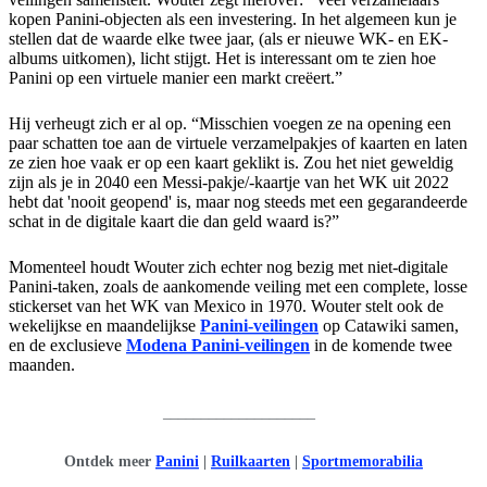
kopen Panini-objecten als een investering. In het algemeen kun je
stellen dat de waarde elke twee jaar, (als er nieuwe WK- en EK-
albums uitkomen), licht stijgt. Het is interessant om te zien hoe
Panini op een virtuele manier een markt creëert.”
Hij verheugt zich er al op. “Misschien voegen ze na opening een
paar schatten toe aan de virtuele verzamelpakjes of kaarten en laten
ze zien hoe vaak er op een kaart geklikt is. Zou het niet geweldig
zijn als je in 2040 een Messi-pakje/-kaartje van het WK uit 2022
hebt dat 'nooit geopend' is, maar nog steeds met een gegarandeerde
schat in de digitale kaart die dan geld waard is?”
Momenteel houdt Wouter zich echter nog bezig met niet-digitale
Panini-taken, zoals de aankomende veiling met een complete, losse
stickerset van het WK van Mexico in 1970. Wouter stelt ook de
wekelijkse en maandelijkse
Panini-veilingen
op Catawiki samen,
en de exclusieve
Modena Panini-veilingen
in de komende twee
maanden.
____________________
Ontdek meer
Panini
|
Ruilkaarten
|
Sportmemorabilia