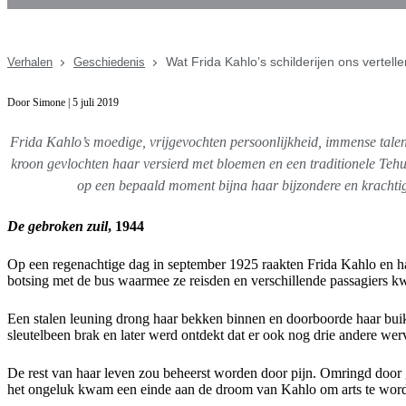
Wat Frida Kahlo’s schilderijen ons vertell
Verhalen
Geschiedenis
Door Simone | 5 juli 2019
Frida Kahlo’s moedige, vrijgevochten persoonlijkheid, immense talen
kroon gevlochten haar versierd met bloemen en een traditionele Tehu
op een bepaald moment bijna haar bijzondere en krachtig
De gebroken zuil
, 1944
Op een regenachtige dag in september 1925 raakten Frida Kahlo en 
botsing met de bus waarmee ze reisden en verschillende passagiers k
Een stalen leuning drong haar bekken binnen en doorboorde haar buik
sleutelbeen brak en later werd ontdekt dat er ook nog drie andere w
De rest van haar leven zou beheerst worden door pijn. Omringd door gi
het ongeluk kwam een einde aan de droom van Kahlo om arts te worden