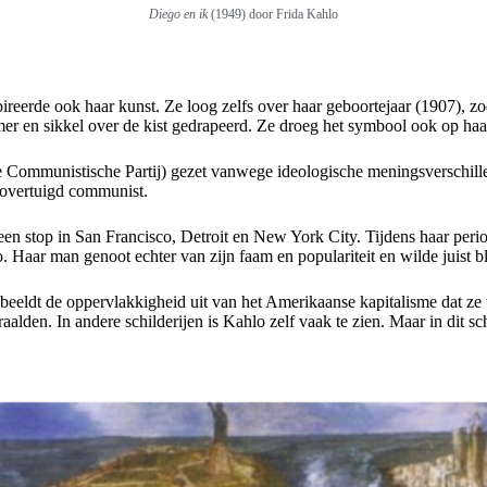
Diego en ik
(1949) door Frida Kahlo
ireerde ook haar kunst. Ze loog zelfs over haar geboortejaar (1907), z
mer en sikkel over de kist gedrapeerd. Ze droeg het symbool ook op haa
ommunistische Partij) gezet vanwege ideologische meningsverschillen o
n overtuigd communist.
en stop in San Francisco, Detroit en New York City. Tijdens haar peri
 Haar man genoot echter van zijn faam en populariteit en wilde juist b
 beeldt de oppervlakkigheid uit van het Amerikaanse kapitalisme dat z
den. In andere schilderijen is Kahlo zelf vaak te zien. Maar in dit schild