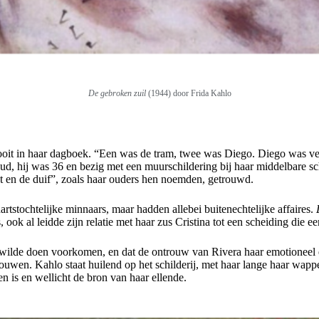
De gebroken zuil
(1944) door Frida Kahlo
it in haar dagboek. “Een was de tram, twee was Diego. Diego was veru
d, hij was 36 en bezig met een muurschildering bij haar middelbare s
nt en de duif”, zoals haar ouders hen noemden, getrouwd.
rtstochtelijke minnaars, maar hadden allebei buitenechtelijke affaires.
 ook al leidde zijn relatie met haar zus Cristina tot een scheiding die ee
e wilde doen voorkomen, en dat de ontrouw van Rivera haar emotioneel e
rouwen. Kahlo staat huilend op het schilderij, met haar lange haar wappe
en is en wellicht de bron van haar ellende.