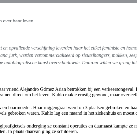
en over haar leven
t en opvallende verschijning leverden haar het etiket feministe en hom
ana-jurk, werden vercommercialiseerd op sleutelhangers, mokken, zeep,
e autobiografische kunst overschaduwde. Daarom willen we graag laten 
haar vriend Alejandro Gómez Arian betrokken bij een verkeersongeval.
wamen direct om het leven. Kahlo raakte ernstig gewond, maar overleef
 en baarmoeder. Haar ruggengraat werd op 3 plaatsen gebroken en haar
ervels gebroken waren. Kahlo lag een maand in het ziekenhuis en moest
psafgietsels onderging ze constant operaties en daarnaast kampte ze me
. In plaats daarvan ging ze schilderen.