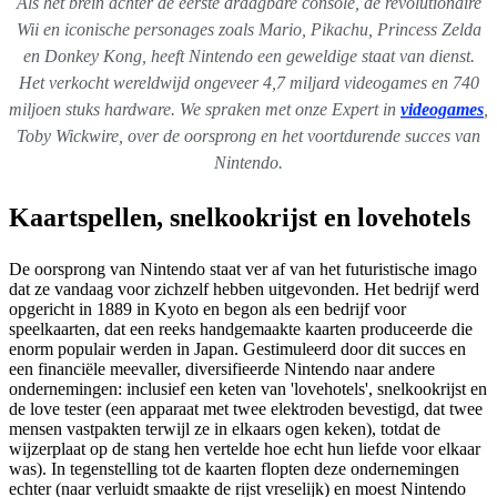
Als het brein achter de eerste draagbare console, de revolutionaire
Wii en iconische personages zoals Mario, Pikachu, Princess Zelda
en Donkey Kong, heeft Nintendo een geweldige staat van dienst.
Het verkocht wereldwijd ongeveer 4,7 miljard videogames en 740
miljoen stuks hardware. We spraken met onze Expert in
videogames
,
Toby Wickwire
, over de oorsprong en het voortdurende succes van
Nintendo.
Kaartspellen, snelkookrijst en lovehotels
De oorsprong van Nintendo staat ver af van het futuristische imago
dat ze vandaag voor zichzelf hebben uitgevonden. Het bedrijf werd
opgericht in 1889 in Kyoto en begon als een bedrijf voor
speelkaarten, dat een reeks handgemaakte kaarten produceerde die
enorm populair werden in Japan. Gestimuleerd door dit succes en
een financiële meevaller, diversifieerde Nintendo naar andere
ondernemingen: inclusief een keten van 'lovehotels', snelkookrijst en
de love tester (een apparaat met twee elektroden bevestigd, dat twee
mensen vastpakten terwijl ze in elkaars ogen keken), totdat de
wijzerplaat op de stang hen vertelde hoe echt hun liefde voor elkaar
was). In tegenstelling tot de kaarten flopten deze ondernemingen
echter (naar verluidt smaakte de rijst vreselijk) en moest Nintendo