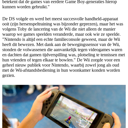
betekent dat de games van eerdere Game Boy-generaties hierop
kunnen worden gebruikt."
De DS volgde en werd het meest succesvolle handheld-apparaat
ooit (zijn hersenspeltraining was bijzonder geprezen), maar het was
volgens Toby de lancering van de Wii die niet alleen de manier
waarop we games speelden veranderde, maar ook wie ze speelde.
"Nintendo is altijd een echte familieconsole geweest, maar de Wii
heeft dit bewezen. Met dank aan de bewegingssensor van de Wii,
stonden de volwassenen die aanvankelijk tegen videogames waren
en dachten dat gamen tijdverspilling was, plotseling te tennissen met
hun vrienden of tegen elkaar te bowlen." De Wii zorgde voor een
geheel nieuw publiek voor Nintendo, waarbij zowel jong als oud
met de Wii-afstandsbediening in hun woonkamer konden worden
gezien.