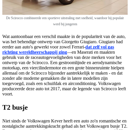
De
Scirocco combineerde een sportieve uitstraling met snelheid, waardoor hij populair
werd bij jongeren
Wat aantoonbaar een verschil maakte in de populariteit van de auto,
was het behendige ontwerp van Giorgetto Giugiaro. Giugiaro had
eerder aan auto's gewerkt voor zowel Ferrari-
dat zelf vol gas
richting wereldheerschappij ging
—en Maserati en maakten
gebruik van de raceautogevoeligheden van deze merken voor het
ontwerp van de Scirocco. Een gestroomlijnde en aerodynamische
motorkap, een viercilindermotor en een grote binnenruimte hielpen
allemaal om de Scirocco bijzonder aantrekkelijk te maken - en dat
zonder alle moderne gemakken die in latere modellen zijn
toegevoegd, zoals een schuifdak en airconditioning. Volkswagen
produceerde deze auto tot 2017, maar de legende van Scirocco leeft
voort.
T2 busje
Niet sinds de Volkswagen Kever heeft een auto zo'n romantische en
nostalgische aantrekkingskracht gehad als het Volkswagen busje T2.