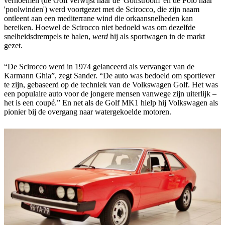
vernoemen (de Golf verwijst naar de 'Golfstroom' en de Polo naar
'poolwinden') werd voortgezet met de Scirocco, die zijn naam
ontleent aan een mediterrane wind die orkaansnelheden kan
bereiken. Hoewel de Scirocco niet bedoeld was om dezelfde
snelheidsdrempels te halen,
werd
hij als sportwagen in de markt
gezet.
“De Scirocco werd in 1974 gelanceerd als vervanger van de
Karmann Ghia”, zegt Sander. “De auto was bedoeld om sportiever
te zijn, gebaseerd op de techniek van de Volkswagen Golf. Het was
een populaire auto voor de jongere mensen vanwege zijn uiterlijk –
het is een coupé.” En net als de Golf MK1 hielp hij Volkswagen als
pionier bij de overgang naar watergekoelde motoren.