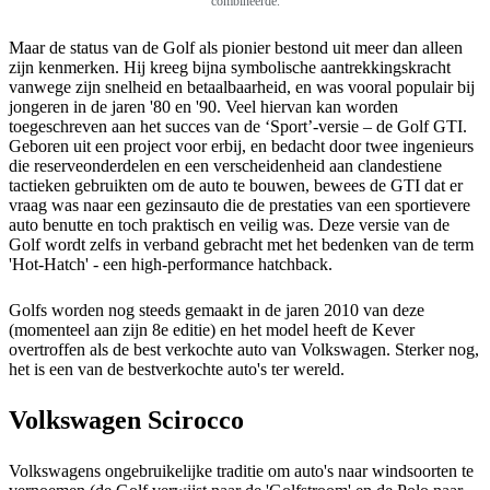
combineerde.
Maar de status van de Golf als pionier bestond uit meer dan alleen
zijn kenmerken. Hij kreeg bijna symbolische aantrekkingskracht
vanwege zijn snelheid en betaalbaarheid, en was vooral populair bij
jongeren in de jaren '80 en '90. Veel hiervan kan worden
toegeschreven aan het succes van de ‘Sport’-versie – de Golf GTI.
Geboren uit een project voor erbij, en bedacht door twee ingenieurs
die reserveonderdelen en een verscheidenheid aan clandestiene
tactieken gebruikten om de auto te bouwen, bewees de GTI dat er
vraag was naar een gezinsauto die de prestaties van een sportievere
auto benutte en toch praktisch en veilig was. Deze versie van de
Golf wordt zelfs in verband gebracht met het bedenken van de term
'Hot-Hatch' - een high-performance hatchback.
Golfs worden nog steeds gemaakt in de jaren 2010 van deze
(momenteel aan zijn 8e editie) en het model heeft de Kever
overtroffen als de best verkochte auto van Volkswagen. Sterker nog,
het is een van de bestverkochte auto's ter wereld.
Volkswagen Scirocco
Volkswagens ongebruikelijke traditie om auto's naar windsoorten te