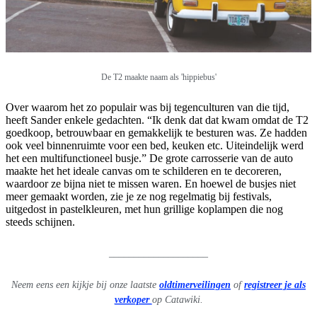
De T2 maakte naam als 'hippiebus'
Over waarom het zo populair was bij tegenculturen van die tijd,
heeft Sander enkele gedachten. “Ik denk dat dat kwam omdat de T2
goedkoop, betrouwbaar en gemakkelijk te besturen was. Ze hadden
ook veel binnenruimte voor een bed, keuken etc. Uiteindelijk werd
het een multifunctioneel busje.” De grote carrosserie van de auto
maakte het het ideale canvas om te schilderen en te decoreren,
waardoor ze bijna niet te missen waren. En hoewel de busjes niet
meer gemaakt worden, zie je ze nog regelmatig bij festivals,
uitgedost in pastelkleuren, met hun grillige koplampen die nog
steeds schijnen.
____________________
Neem eens een kijkje bij onze laatste
oldtimerveilingen
of
registreer je als
verkoper
op Catawiki.