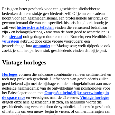
Er is geen beter geschenk voor een geschiedenisliefhebber te
bedenken dan een stukje geschiedenis zelf. Of je nu een cadeau
koopt voor een geschiedenisleraar, een professionele historicus of
gewoon iemand die van een specifiek historisch tijdperk houdt; je
zult veel
historische artefacten
vinden die verrassend betaalbaar
zijn - en belangrijker nog - waarvan de bron goed te achterhalen is.
Een
sieraad
ooit gedragen door een oude Romein; een Neolithische
vuursteen
gebruikt door onze vroege voorouders; een
juweelachtige Jura
ammoniet
uit Madagascar; welk tijdperk je ook
zoekt, je zult het perfecte stuk geschiedenis vinden dat bij je past.
Vintage horloges
Horloges
vormen die zeldzame combinatie van een sentimenteel en
toch nog praktisch geschenk. Liefhebbers van geschiedenis zullen
goed bekend zijn met de bijdrage van de horlogefabrikant aan onze
gedeelde geschiedenis; van de ontwikkeling van polshorloges voor
het Britse leger tot en met
Omega’s uiteindelijke overwinning in
de space race
en vervolgens naar de 21e eeuw.
Vintage horloges
dragen onze hele geschiedenis in zich, en natuurlijk wordt die
geschiedenis nog versterkt door de symboliek achter zo'n geschenk;
of het nu is om een nieuw begin te vieren, of om herinneringen aan