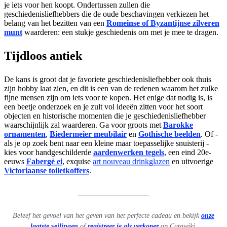
je iets voor hen koopt. Ondertussen zullen die
geschiedenisliefhebbers die de oude beschavingen verkiezen het
belang van het bezitten van een
Romeinse of Byzantijnse zilveren
munt
waarderen: een stukje geschiedenis om met je mee te dragen.
Tijdloos antiek
De kans is groot dat je favoriete geschiedenisliefhebber ook thuis
zijn hobby laat zien, en dit is een van de redenen waarom het zulke
fijne mensen zijn om iets voor te kopen. Het enige dat nodig is, is
een beetje onderzoek en je zult vol ideeën zitten voor het soort
objecten en historische momenten die je geschiedenisliefhebber
waarschijnlijk zal waarderen. Ga voor groots met
Barokke
ornamenten
,
Biedermeier meubilair
en
Gothische beelden
. Of -
als je op zoek bent naar een kleine maar toepasselijke snuisterij -
kies voor handgeschilderde
aardenwerken tegels
, een eind 20e-
eeuws
Fabergé ei
, exquise
art nouveau drinkglazen
en uitvoerige
Victoriaanse toiletkoffers
.
____________________
Beleef het gevoel van het geven van het perfecte cadeau en bekijk
onze
laatste veilingen
of
registreer je als verkoper
op Catawiki.