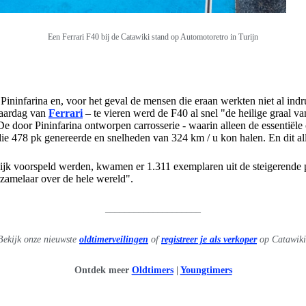
Een Ferrari F40 bij de Catawiki stand op
Automotoretro in Turijn
Pininfarina en, voor het geval de mensen die eraan werkten niet al ind
jaardag van
Ferrari
– te vieren werd de F40 al snel "de heilige graal v
 door Pininfarina ontworpen carrosserie - waarin alleen de essentiële
die 478 pk genereerde en snelheden van 324 km / u kon halen. En dit all
ijk voorspeld werden, kwamen er 1.311 exemplaren uit de steigerende 
erzamelaar over de hele wereld".
____________________
Bekijk onze nieuwste
oldtimerveilingen
of
registreer je als verkoper
op Catawiki
Ontdek meer
Oldtimers
|
Youngtimers