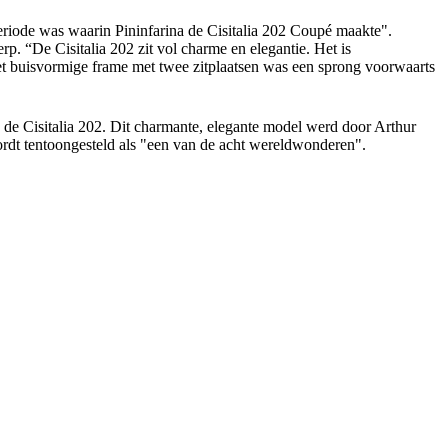
eriode was waarin Pininfarina de Cisitalia 202 Coupé maakte".
rp. “De Cisitalia 202 zit vol charme en elegantie. Het is
het buisvormige frame met twee zitplaatsen was een sprong voorwaarts
s de Cisitalia 202. Dit charmante, elegante model werd door Arthur
rdt tentoongesteld als "een van de acht wereldwonderen".