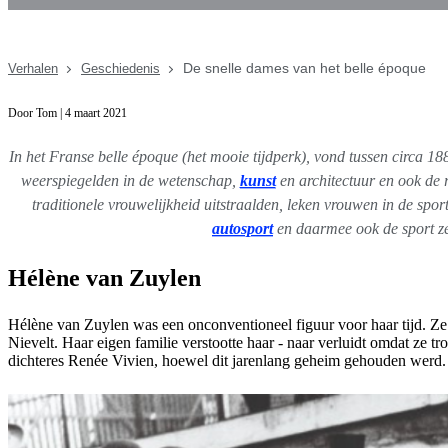
De snelle dames van het belle époque
Verhalen
Geschiedenis
Door Tom | 4 maart 2021
In het Franse belle époque (het mooie tijdperk), vond
t
ussen circa 18
weerspiegelden in de wetenschap,
kunst
en architectuur en ook de 
traditionele vrouwelijkheid uitstraalden, leken vrouwen in de sp
autosport
en daarmee ook de sport zel
Hélène van Zuylen
Hélène van Zuylen was een onconventioneel figuur voor haar tijd. Ze
Nievelt. Haar eigen familie verstootte haar - naar verluidt omdat z
dichteres Renée Vivien, hoewel dit jarenlang geheim gehouden werd