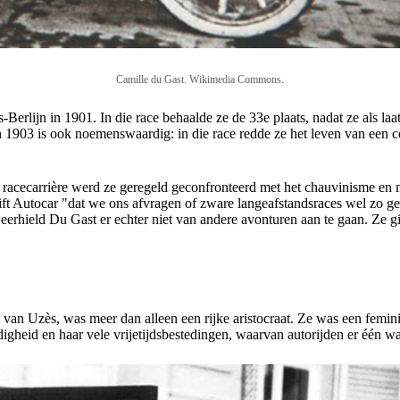
Camille du Gast. Wikimedia Commons.
s-Berlijn in 1901. In die race behaalde ze de 33e plaats, nadat ze als 
 1903 is ook noemenswaardig: in die race redde ze het leven van een c
racecarrière werd ze geregeld geconfronteerd met het chauvinisme en
schrift Autocar "dat we ons afvragen of zware langeafstandsraces wel zo 
hield Du Gast er echter niet van andere avonturen aan te gaan. Ze gin
n Uzès, was meer dan alleen een rijke aristocraat. Ze was een feminis
igheid en haar vele vrijetijdsbestedingen, waarvan autorijden er één w