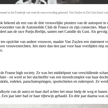
iemand in het Frankrijk van rond de eeuwwisseling gehoord; Van Zuylen en Du Gast (foto) w
bekend als een van de drie vrouwelijke pioniers van de autosport in d
voorzitter van de Automobile Club de France en zijn connecties. Maar 
 deel aan de race Parijs-Berlijn, samen met Camille du Gast. Als gevolg 
ten opzichte van andere vrouwen, maakte Van Zuylen een statement voo
voor vrouwenrechten. Iets meer dan tien jaar voor haar overlijden riep ze
re.
in de Franse high society. Ze was het middelpunt van verschillende sch
ire - en werd ze het slachtoffer van een moordcomplot van haar dochte
kiën, rodelen, parachutespringen, sportschieten en ruitersport. Ze werd
lkyrie van de auto) en haar durf achter het stuur hielp de weg te bane
Een jaar later had ze haar rijbewijs gehaald. En drie jaar daarna was 