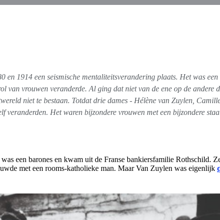
80 en 1914
een seismische mentaliteitsverandering plaats. Het was een 
rol van vrouwen veranderde. Al ging dat niet van de ene op de andere
ortwereld niet te bestaan. Totdat drie dames - Hélène van Zuylen, Cam
f veranderden. Het waren bijzondere vrouwen met een bijzondere staat v
 was een barones en kwam uit de Franse bankiersfamilie Rothschild. Z
e trouwde met een rooms-katholieke man. Maar Van Zuylen was eigenlijk
.