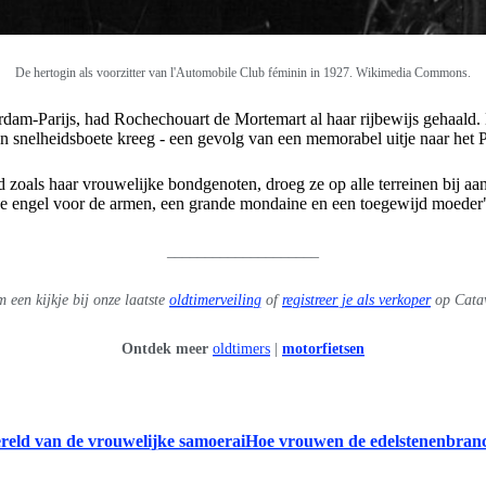
De hertogin als voorzitter van l'Automobile Club féminin in 1927. Wikimedia Commons.
rdam-Parijs, had Rochechouart de Mortemart al haar rijbewijs gehaald. 
en snelheidsboete kreeg - een gevolg van een memorabel uitje naar het 
ed zoals haar vrouwelijke bondgenoten, droeg ze op alle terreinen bij 
nde engel voor de armen, een grande mondaine en een toegewijd moeder
____________________
 een kijkje bij onze laatste
oldtimerveiling
of
registreer je als verkoper
op Cataw
Ontdek meer
oldtimers
|
motorfietsen
reld van de vrouwelijke samoerai
Hoe vrouwen de edelstenenbran