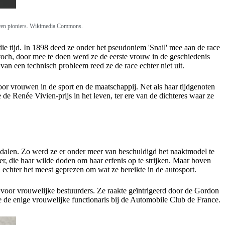
aren pioniers. Wikimedia Commons.
ie tijd. In 1898 deed ze onder het pseudoniem 'Snail' mee aan de race
toch, door mee te doen werd ze de eerste vrouw in de geschiedenis
van een technisch probleem reed ze de race echter niet uit.
r vrouwen in de sport en de maatschappij. Net als haar tijdgenoten
 de Renée Vivien-prijs in het leven, ter ere van de dichteres waar ze
andalen. Zo werd ze er onder meer van beschuldigd het naaktmodel te
r, die haar wilde doden om haar erfenis op te strijken. Maar boven
 echter het meest geprezen om wat ze bereikte in de autosport.
n voor vrouwelijke bestuurders. Ze raakte geïntrigeerd door de Gordon
ze de enige vrouwelijke functionaris bij de Automobile Club de France.