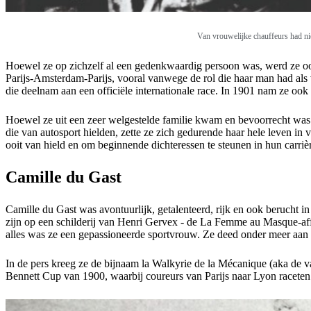
Van vrouwelijke chauffeurs had n
Hoewel ze op zichzelf al een gedenkwaardig persoon was, werd ze ook 
Parijs-Amsterdam-Parijs, vooral vanwege de rol die haar man had als 
die deelnam aan een officiële internationale race. In 1901 nam ze ook
Hoewel ze uit een zeer welgestelde familie kwam en bevoorrecht was 
die van autosport hielden, zette ze zich gedurende haar hele leven in 
ooit van hield en om beginnende dichteressen te steunen in hun carriè
Camille du Gast
Camille du Gast was avontuurlijk, getalenteerd, rijk en ook berucht 
zijn op een schilderij van Henri Gervex - de La Femme au Masque-affa
alles was ze een gepassioneerde sportvrouw. Ze deed onder meer aan s
In de pers kreeg ze de bijnaam la Walkyrie de la Mécanique (aka de va
Bennett Cup van 1900, waarbij coureurs van Parijs naar Lyon raceten. 