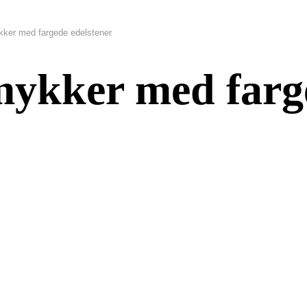
ker med fargede edelstener
ykker med farge