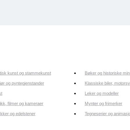
tisk kunst og stammekunst
Bøker og historiske min
riør og pyntegjenstander
Klassiske biler, motorsy
st
Leker og modeller
kk, filmer og kameraer
Mynter og frimerker
ker og edelstener
Tegneserier og animasj