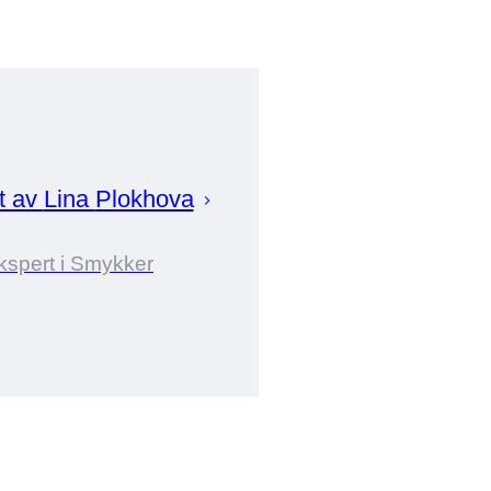
t av
Lina
Plokhova
kspert i Smykker