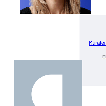
Kurater
E