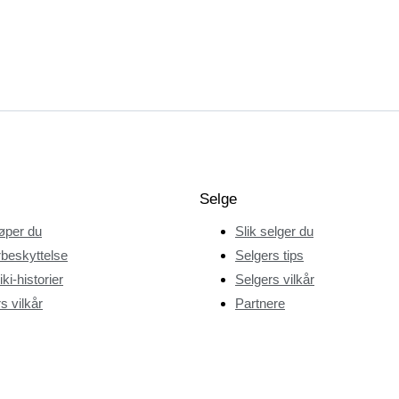
Selge
jøper du
Slik selger du
beskyttelse
Selgers tips
ki-historier
Selgers vilkår
s vilkår
Partnere