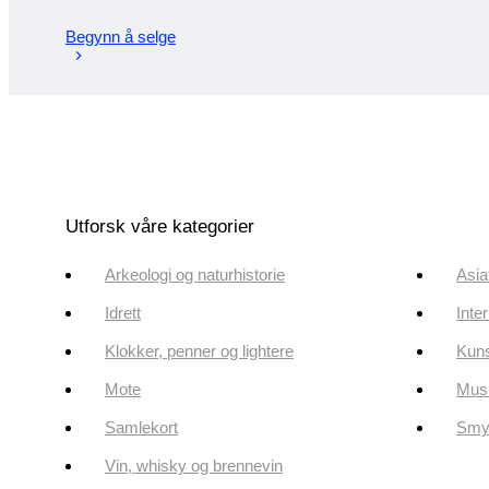
Begynn å selge
Utforsk våre kategorier
Arkeologi og naturhistorie
Asia
Idrett
Inte
Klokker, penner og lightere
Kun
Mote
Musi
Samlekort
Smyk
Vin, whisky og brennevin