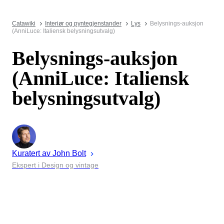
Catawiki
Interiør og pyntegjenstander
Lys
Belysnings-auksjon
(AnniLuce: Italiensk belysningsutvalg)
Belysnings-auksjon
(AnniLuce: Italiensk
belysningsutvalg)
Kuratert av
John
Bolt
Ekspert i Design og vintage