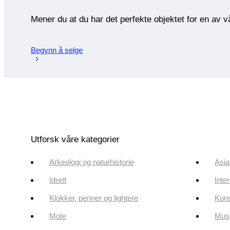
Mener du at du har det perfekte objektet for en av 
Begynn å selge
Utforsk våre kategorier
Arkeologi og naturhistorie
Asia
Idrett
Inte
Klokker, penner og lightere
Kun
Mote
Musi