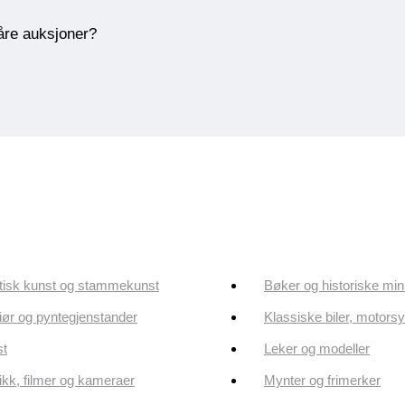
våre auksjoner?
tisk kunst og stammekunst
Bøker og historiske min
riør og pyntegjenstander
Klassiske biler, motorsy
st
Leker og modeller
kk, filmer og kameraer
Mynter og frimerker