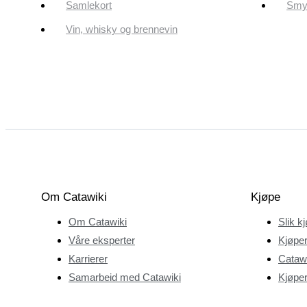
Samlekort
Smyk
Vin, whisky og brennevin
Om Catawiki
Kjøpe
Om Catawiki
Slik k
Våre eksperter
Kjøper
Karrierer
Catawi
Samarbeid med Catawiki
Kjøper