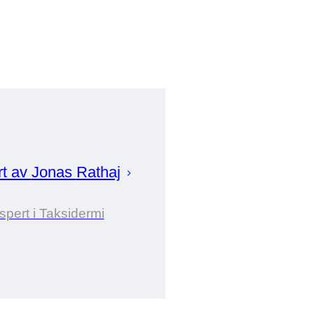
rt av
Jonas
Rathaj
spert i Taksidermi