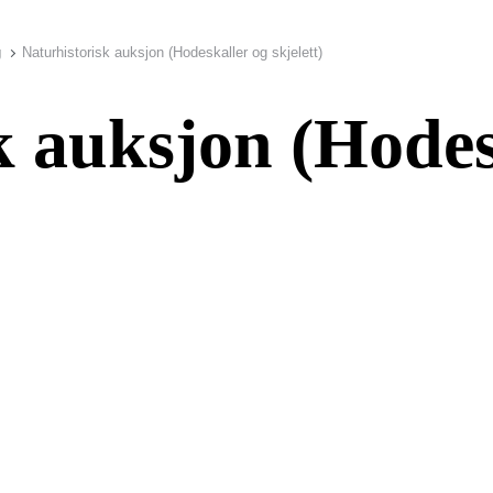
g
Naturhistorisk auksjon (Hodeskaller og skjelett)
k auksjon (Hodes