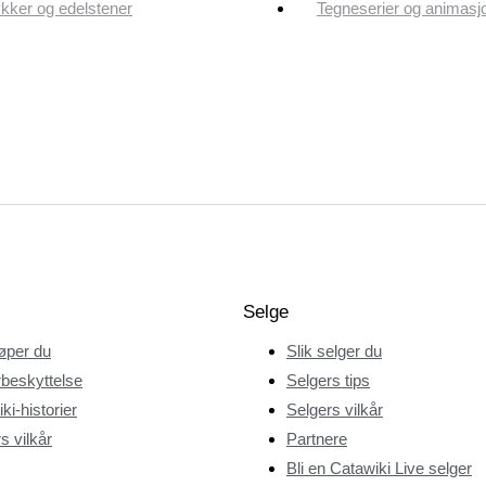
ker og edelstener
Tegneserier og animasj
Selge
jøper du
Slik selger du
beskyttelse
Selgers tips
ki-historier
Selgers vilkår
s vilkår
Partnere
Bli en Catawiki Live selger