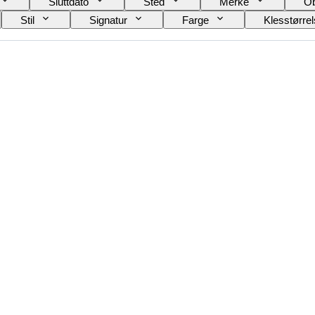
Sluttdato
Sted
Merke
Ob
Stil
Signatur
Farge
Klesstørre
Solgt av
Designer
Modell