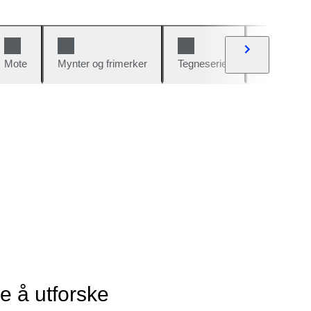
Mote
Mynter og frimerker
Tegneserier
Biler og sy
ye å utforske