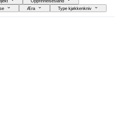
jekt
Opprinnelsesland
lse
Æra
Type kjøkkenkniv