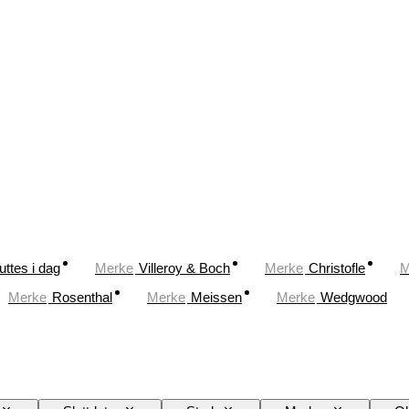
uttes i dag
Merke
Villeroy & Boch
Merke
Christofle
M
Merke
Rosenthal
Merke
Meissen
Merke
Wedgwood