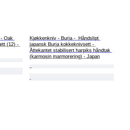
 - Oak 
Kjøkkenkniv - Burja -  Håndslipt 
tt (12) - 
japansk Burja kokkeknivsett - 
Åttekantet stabilisert harpiks håndtak 
(karmosin marmorering) - Japan