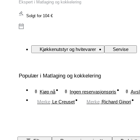
Ekspert i Matlaging og kokkelering
Solgt for
104 €
Kjøkkenutstyr og hvitevarer
Servise
Populær i Matlaging og kokkelering
Kjøp nå
Ingen reservasjonspris
Avsl
Merke
Le Creuset
Merke
Richard Ginori