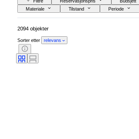
Filtre
Reservasjonspris
Budsjett
Materiale
Tilstand
Periode
Dekor
Kunstner
Original / kopi
2094 objekter
Sorter etter
relevans