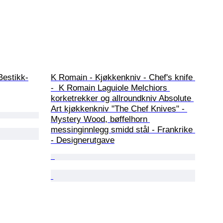
Bestikk-
K Romain - Kjøkkenkniv - Chef's knife 
-  K Romain Laguiole Melchiors 
korketrekker og allroundkniv Absolute 
Art kjøkkenkniv "The Chef Knives" - 
Mystery Wood, bøffelhorn 
messinginnlegg smidd stål - Frankrike 
- Designerutgave