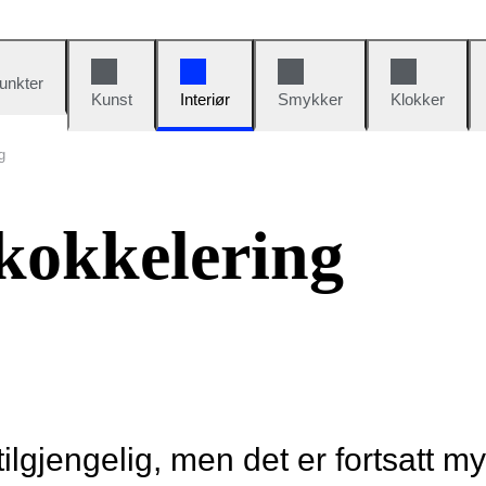
unkter
Kunst
Interiør
Smykker
Klokker
g
kokkelering
tilgjengelig, men det er fortsatt m