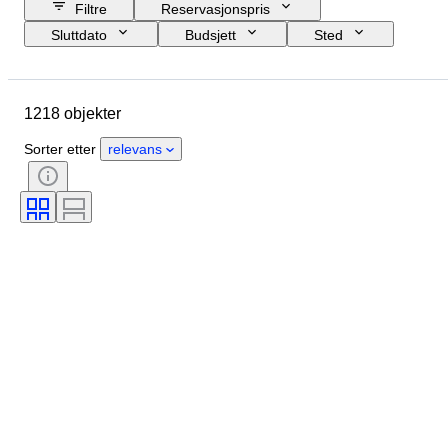
Filtre
Reservasjonspris
Sluttdato
Budsjett
Sted
Størrelse
Mål
Merke
Objekt
Opprinnelsesland
1218 objekter
Materiale
Kjønn
Tilstand
Periode
Sertifisering
Emne
Sorter etter
relevans
Stil
Teknikk
Signatur
Utgave nr
Farge
Æra
Solgt av
Original / kopi
Kunstner
Power Reserve
Designer
Modell