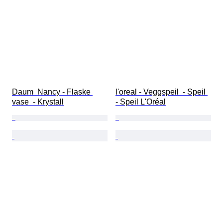
Daum  Nancy - Flaske 
l'oreal - Veggspeil  - Speil 
vase  - Krystall
- Speil L'Oréal