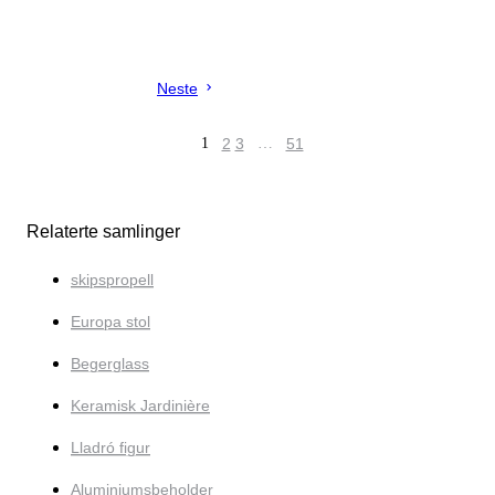
Neste
1
2
3
…
51
Relaterte samlinger
skipspropell
Europa stol
Begerglass
Keramisk Jardinière
Lladró figur
Aluminiumsbeholder