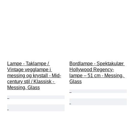
Lampe - Taklampe / 
Bordlampe - Spektakulær 
Vintage vegglampe i 
Hollywood Regency-
messing og krystall - Mid-
lampe – 51 cm - Messing, 
century stil / Klassisk - 
Glass
Messing, Glass