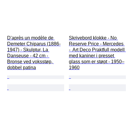
D'après un modèle de 
Skrivebord klokke - No 
Demeter Chiparus (1886-
Reserve Price - Mercedes 
1947) - Skulptur, La 
-  Art Deco Praktfull modell 
Danseuse - 42 cm - 
med kaniner i presset 
Bronse ved voksstøp, 
glass som er støpt - 1950–
dobbel patina
1960