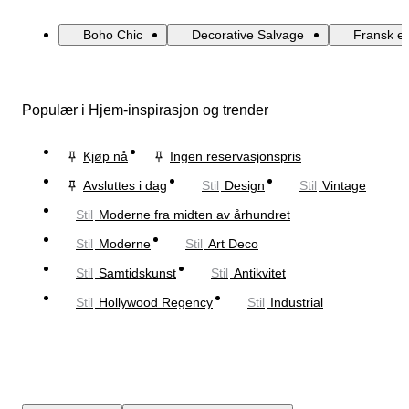
Boho Chic
Decorative Salvage
Fransk e
Populær i Hjem-inspirasjon og trender
Kjøp nå
Ingen reservasjonspris
Avsluttes i dag
Stil
Design
Stil
Vintage
Stil
Moderne fra midten av århundret
Stil
Moderne
Stil
Art Deco
Stil
Samtidskunst
Stil
Antikvitet
Stil
Hollywood Regency
Stil
Industrial