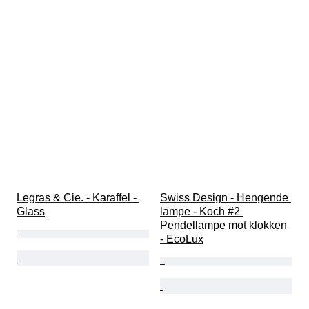
Legras & Cie. - Karaffel - 
Swiss Design - Hengende 
Glass
lampe - Koch #2 
Pendellampe mot klokken 
- EcoLux