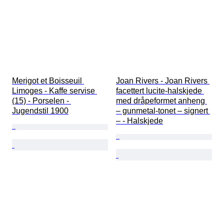
Merigot et Boisseuil 
Joan Rivers - Joan Rivers 
Limoges - Kaffe servise 
facettert lucite-halskjede 
(15) - Porselen - 
med dråpeformet anheng 
Jugendstil 1900
– gunmetal-tonet – signert 
– - Halskjede