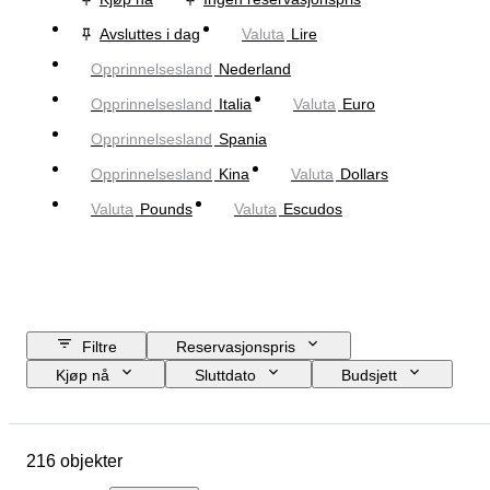
Avsluttes i dag
Valuta
Lire
Opprinnelsesland
Nederland
Opprinnelsesland
Italia
Valuta
Euro
Opprinnelsesland
Spania
Opprinnelsesland
Kina
Valuta
Dollars
Valuta
Pounds
Valuta
Escudos
Filtre
Reservasjonspris
Kjøp nå
Sluttdato
Budsjett
Sted
Objekt
Opprinnelsesland
Tilstand
216 objekter
Sertifisering
Emne
Valuta
Æra