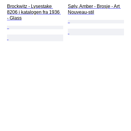
Brockwitz - Lysestake 
Sølv, Amber - Brosje - Art 
8206 i katalogen fra 1936 
Nouveau-stil
- Glass