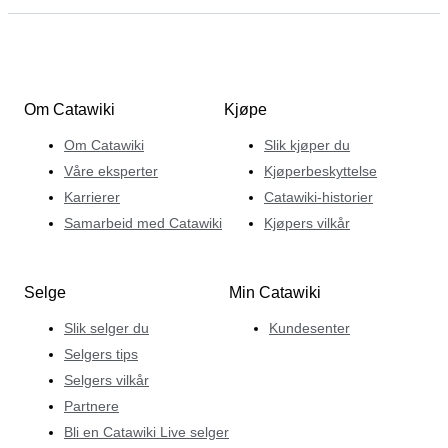
Om Catawiki
Kjøpe
Om Catawiki
Slik kjøper du
Våre eksperter
Kjøperbeskyttelse
Karrierer
Catawiki-historier
Samarbeid med Catawiki
Kjøpers vilkår
Selge
Min Catawiki
Slik selger du
Kundesenter
Selgers tips
Selgers vilkår
Partnere
Bli en Catawiki Live selger