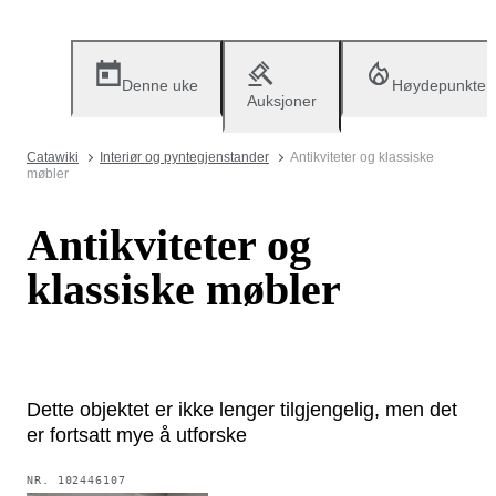
Denne uke
Høydepunkter
Auksjoner
Catawiki
Interiør og pyntegjenstander
Antikviteter og klassiske
møbler
Antikviteter og
klassiske møbler
Dette objektet er ikke lenger tilgjengelig, men det
er fortsatt mye å utforske
NR.
102446107