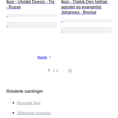
Ikon - Utvidet Deesis - Tre 
Ikon - Triptyk Den hellige 
- Russe
apostel og evangelist 
Johannes - Bronse
Neste
1
2
3
…
66
Relaterte samlinger
Keramisk figur
Stålskipets kompass