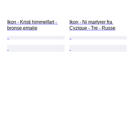
Ikon - Kristi himmelfart - 
Ikon - Ni martyrer fra 
bronse,emalje
Cyzique - Tre - Russe