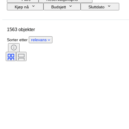
Kjøp nå
Budsjett
Sluttdato
Sted
Størrelse
Mål
Merke
Objekt
1563 objekter
Opprinnelsesland
Materiale
Kjønn
Tilstand
Periode
Sorter etter
relevans
Sertifisering
Emne
Stil
Signatur
Farge
Urverk
Striking
Type klokke
Power Reserve
Eske diameter
Original / kopi
Æra
Designer
Proveniens