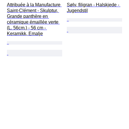
Attribuée à la Manufacture 
Sølv, filigran - Halskjede - 
Saint-Clément - Skulptur, 
Jugendstil
Grande panthère en 
céramique émaillée verte 
(L. 56cm.) - 56 cm - 
Keramikk, Emalje