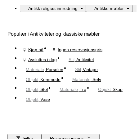
Antikk religiøs innredning
Antikke møbler
Populær i Antikviteter og klassiske møbler
Kjøp nå
Ingen reservasjonspris
Avsluttes i dag
Stil
Antikvitet
Materiale
Porselen
Stil
Vintage
Objekt
Kommode
Materiale
Sølv
Objekt
Stol
Materiale
Tre
Objekt
Skap
Objekt
Vase
Filtre
Reservasjonspris