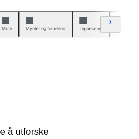
Mote
Mynter og frimerker
Tegneserier
Biler og sy
ye å utforske