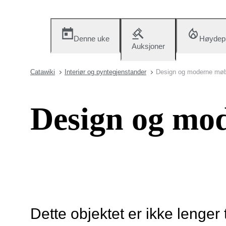
Denne uke
Høydep
Auksjoner
Catawiki
Interiør og pyntegjenstander
Design og moderne møb
Design og mo
Dette objektet er ikke lenger 