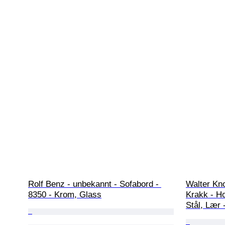
Rolf Benz - unbekannt - Sofabord - 
Walter Kno
8350 - Krom, Glass
Krakk - Ho
Stål, Lær 