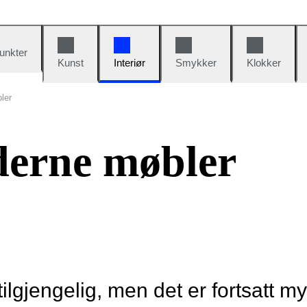
unkter
Kunst
Interiør
Smykker
Klokker
ler
derne møbler
tilgjengelig, men det er fortsatt m