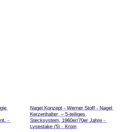
gie 
Nagel Konzept - Werner Stoff - Nagel 
Kerzenhalter  – 5-teiliges 
t. - 
Stecksystem, 1960er/70er Jahre - 
Lysestake (5) - Krom