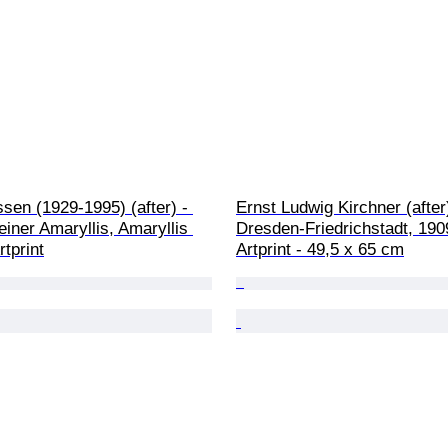
sen (1929-1995) (after) - 
Ernst Ludwig Kirchner (after)
iner Amaryllis, Amaryllis 
Dresden-Friedrichstadt, 1909
rtprint
Artprint - 49,5 x 65 cm