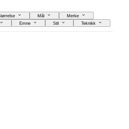
tørrelse
Mål
Merke
Emne
Stil
Teknikk
r Reserve
Striking
Æra