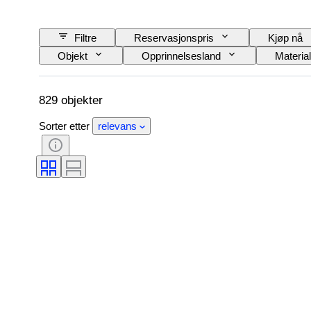
Filtre
Reservasjonspris
Kjøp nå
Objekt
Opprinnelsesland
Materia
Signatur
Utgave nr
Farge
Designer
Modell
829 objekter
Sorter etter
relevans