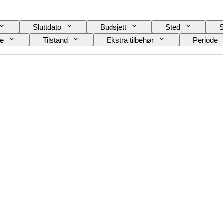
Sluttdato
Budsjett
Sted
S
le
Tilstand
Ekstra tilbehør
Periode
Urverk
Solgt av
Kunstner
Powe