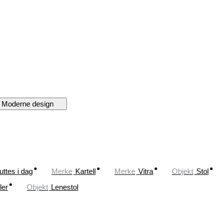
Moderne design
uttes i dag
Merke
Kartell
Merke
Vitra
Objekt
Stol
ler
Objekt
Lenestol