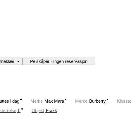
nneklær
Pelskåper · Ingen reservasjon
uttes i dag
Merke
Max Mara
Merke
Burberry
Klesstø
størrelse
L
Objekt
Frakk