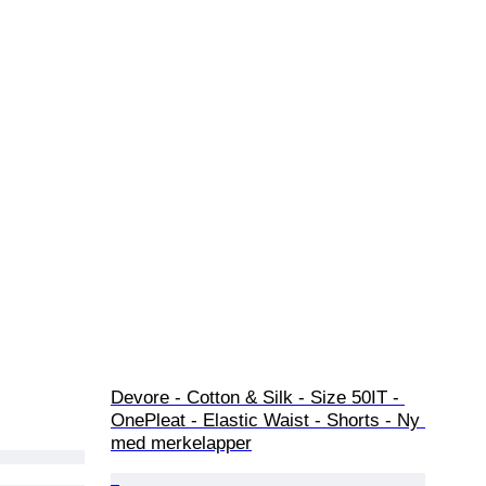
Devore - Cotton & Silk - Size 50IT - 
OnePleat - Elastic Waist - Shorts - Ny 
med merkelapper