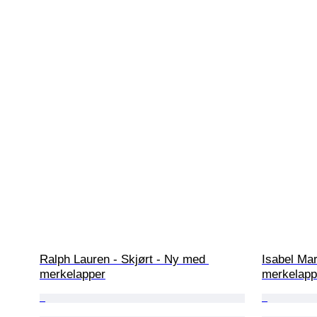
Ralph Lauren - Skjørt - Ny med 
Isabel Mar
merkelapper
merkelapp