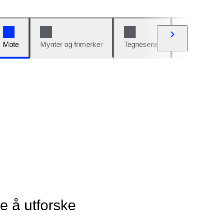
Mote
Mynter og frimerker
Tegneserier
Biler og sy
ye å utforske