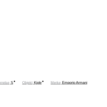
rrelse
S
Objekt
Kjole
Merke
Emporio Armani