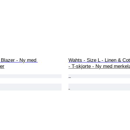
 Blazer - Ny med 
Wahts - Size L - Linen & Cot
er
- T-skjorte - Ny med merkel