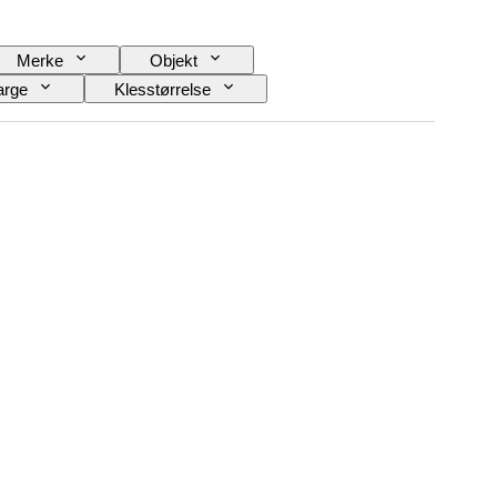
Merke
Objekt
arge
Klesstørrelse
Skostørrelse