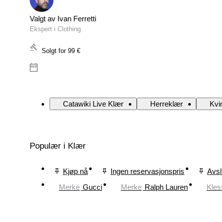
Valgt av Ivan Ferretti
Ekspert i Clothing
Solgt for
99 €
Catawiki Live Klær
Herreklær
Kvi
Populær i Klær
Kjøp nå
Ingen reservasjonspris
Avsl
Merke
Gucci
Merke
Ralph Lauren
Kles