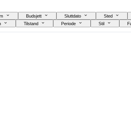
am
Budsjett
Sluttdato
Sted
n
Tilstand
Periode
Stil
F
Skjortekrage størrelse
Tilbehør inkludert