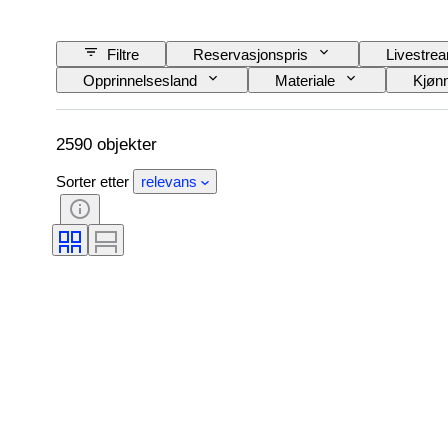
Filtre
Reservasjonspris
Livestre
Opprinnelsesland
Materiale
Kjøn
Produktstørrelse
Æra
Mønster
2590 objekter
Sorter etter
relevans