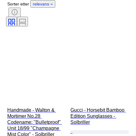
Stein
Sertifisering
Finhet
Sorter etter
relevans
Stil
Farge
Klesstørrelse
Snitt
Produktstørrelse
Mønster
Tilbehør inkludert
Diamant type
Size
Æra
Designer
Modell
Handmade - Walton & 
Gucci - Horsebit Bamboo 
Mortimer No.28 
Edition Sunglasses - 
Codename: "Bulletproof" 
Solbriller
Unit 18/99 "Champagne 
Mist Color" - Solbriller