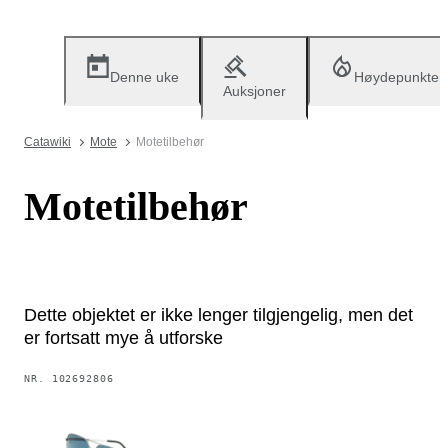
Denne uke
Høydepunkter
Auksjoner
Catawiki
Mote
Motetilbehør
Motetilbehør
Dette objektet er ikke lenger tilgjengelig, men det
er fortsatt mye å utforske
NR.
102692806