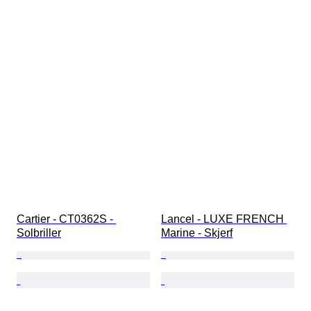
Cartier - CT0362S - 
Lancel - LUXE FRENCH 
Solbriller
Marine - Skjerf