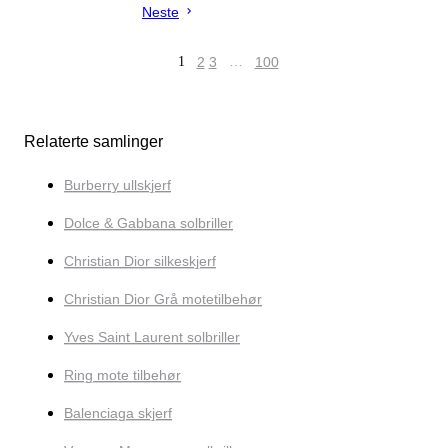
Neste
1
2
3
…
100
Relaterte samlinger
Burberry ullskjerf
Dolce & Gabbana solbriller
Christian Dior silkeskjerf
Christian Dior Grå motetilbehør
Yves Saint Laurent solbriller
Ring mote tilbehør
Balenciaga skjerf