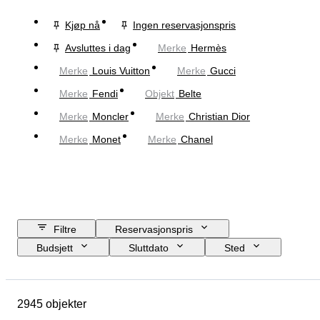
Kjøp nå
Ingen reservasjonspris
Avsluttes i dag
Merke
Hermès
Merke
Louis Vuitton
Merke
Gucci
Merke
Fendi
Objekt
Belte
Merke
Moncler
Merke
Christian Dior
Merke
Monet
Merke
Chanel
Filtre
Reservasjonspris
Budsjett
Sluttdato
Sted
Mål
Merke
Objekt
Opprinnelsesland
Materiale
2945 objekter
Kjønn
Tilstand
Periode