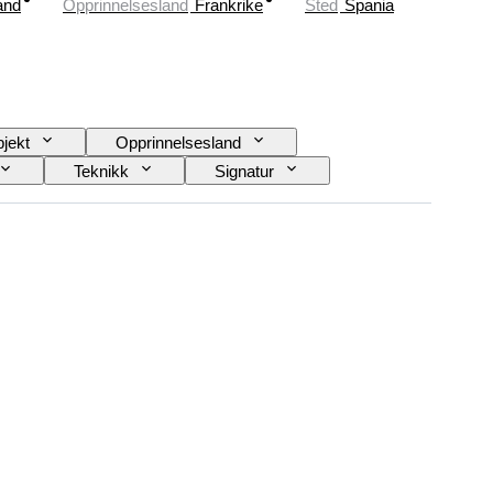
and
Opprinnelsesland
Frankrike
Sted
Spania
jekt
Opprinnelsesland
Teknikk
Signatur
sjon
Æra