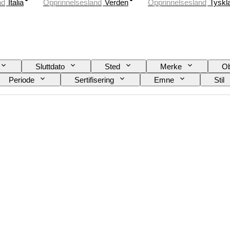
nd
Italia
Opprinnelsesland
Verden
Opprinnelsesland
Tyskl
Sluttdato
Sted
Merke
Ob
Periode
Sertifisering
Emne
Stil
Farge
Solgt av
Kunstner
Attribu