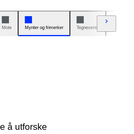
Mote
Mynter og frimerker
Tegneserier
Biler og sy
ye å utforske