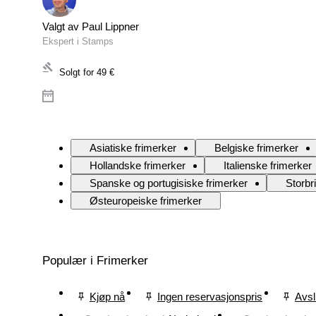
Valgt av Paul Lippner
Ekspert i Stamps
Solgt for
49 €
Asiatiske frimerker
Belgiske frimerker
Hollandske frimerker
Italienske frimerker
Spanske og portugisiske frimerker
Storbr
Østeuropeiske frimerker
Populær i Frimerker
Kjøp nå
Ingen reservasjonspris
Avsl