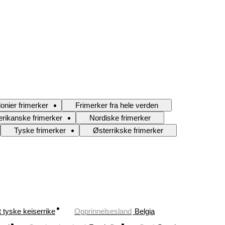
onier frimerker
Frimerker fra hele verden
rikanske frimerker
Nordiske frimerker
Tyske frimerker
Østerrikske frimerker
 tyske keiserrike
Opprinnelsesland
Belgia