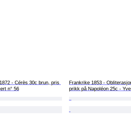
1872 - Cérès 30c brun, pris 
Frankrike 1853 - Obliterasjon
ert n° 56
prikk på Napoléon 25c - Yve