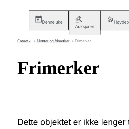
Denne uke
Høydep
Auksjoner
Catawiki
Mynter og frimerker
Frimerker
Frimerker
Dette objektet er ikke lenger 