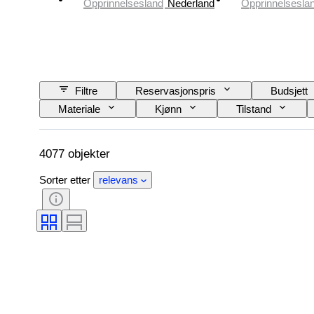
Opprinnelsesland
Nederland
Opprinnelsesla
Filtre
Reservasjonspris
Budsjett
Materiale
Kjønn
Tilstand
Binding
Utgave nr
Språk
4077 objekter
Sorter etter
relevans