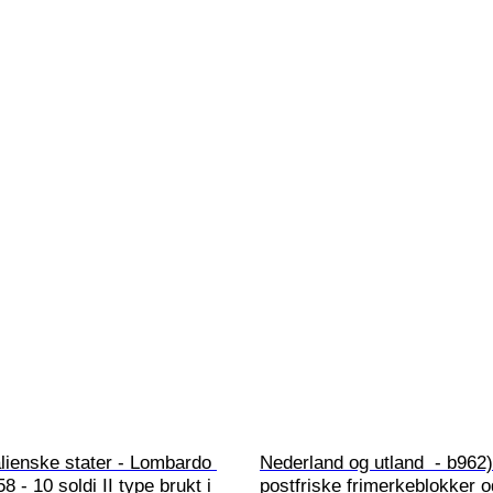
alienske stater - Lombardo 
Nederland og utland  - b962) 
 - 10 soldi II type brukt i 
postfriske frimerkeblokker o