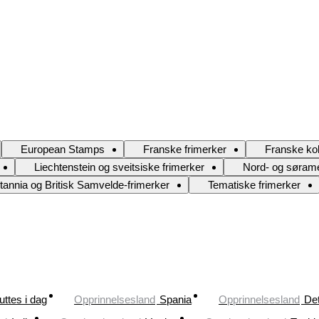
European Stamps
Franske frimerker
Franske kol
Liechtenstein og sveitsiske frimerker
Nord- og sørame
itannia og Britisk Samvelde-frimerker
Tematiske frimerker
uttes i dag
Opprinnelsesland
Spania
Opprinnelsesland
Det