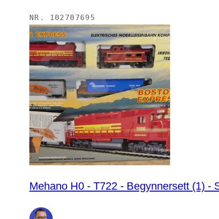
NR.
102707695
Mehano H0 - T722 - Begynnersett (1) - S