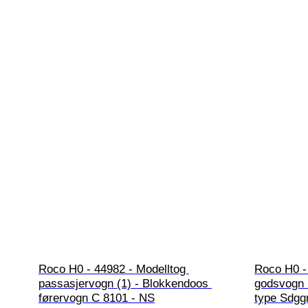
Roco H0 - 44982 - Modelltog 
Roco H0 -
passasjervogn (1) - Blokkendoos 
godsvogn 
førervogn C 8101 - NS
type Sdgg