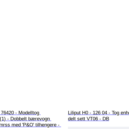
 76420 - Modelltog 
Liliput H0 - 126 04 - Tog enhe
(1) - Dobbelt bærevogn 
delt sett VT06 - DB
mrss med 'P&O' tilhengere - 