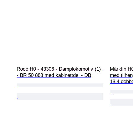
Roco H0 - 43306 - Damplokomotiv (1) 
Märklin H
- BR 50 888 med kabinettdel - DB
med tilhen
18.4 dobbe