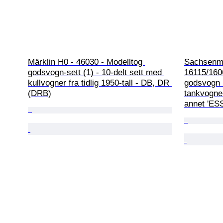
Märklin H0 - 46030 - Modelltog 
Sachsenmo
godsvogn-sett (1) - 10-delt sett med 
16115/160
kullvogner fra tidlig 1950-tall - DB, DR 
godsvogn (
(DRB)
tankvogne
annet 'ESS