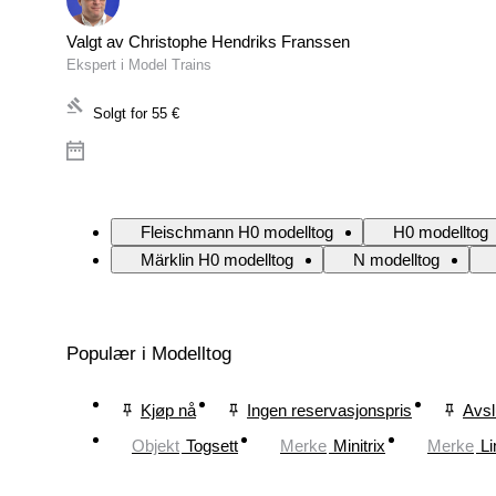
Valgt av Christophe Hendriks Franssen
Ekspert i Model Trains
Solgt for
55 €
Fleischmann H0 modelltog
H0 modelltog
Märklin H0 modelltog
N modelltog
Populær i Modelltog
Kjøp nå
Ingen reservasjonspris
Avsl
Objekt
Togsett
Merke
Minitrix
Merke
L