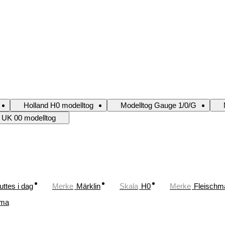
Holland H0 modelltog
Modelltog Gauge 1/0/G
UK 00 modelltog
uttes i dag
Merke
Märklin
Skala
H0
Merke
Fleischm
ima