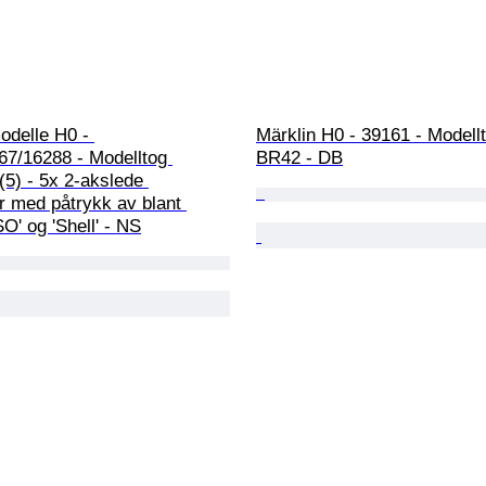
delle H0 - 
Märklin H0 - 39161 - Modellt
67/16288 - Modelltog 
BR42 - DB
5) - 5x 2-akslede 
r med påtrykk av blant 
O' og 'Shell' - NS