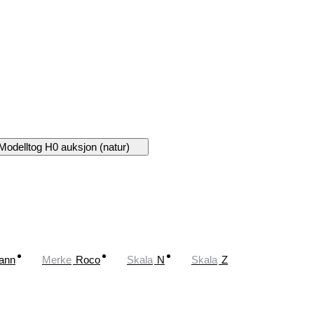
Modelltog H0 auksjon (natur)
ann
Merke
Roco
Skala
N
Skala
Z