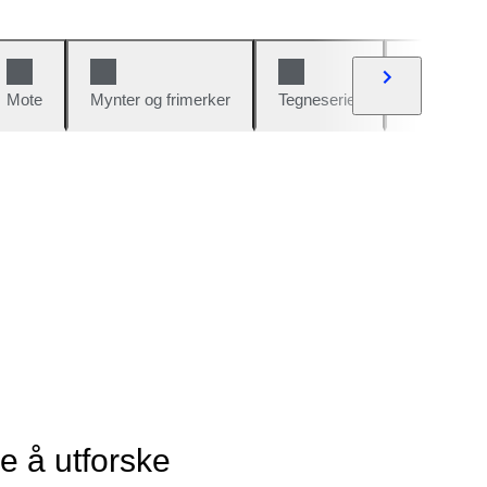
Mote
Mynter og frimerker
Tegneserier
Biler og sy
ye å utforske