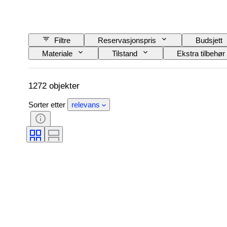
Filtre
Reservasjonspris
Budsjett
Materiale
Tilstand
Ekstra tilbehør
Jernbaneselskap
Æra
1272 objekter
Sorter etter
relevans