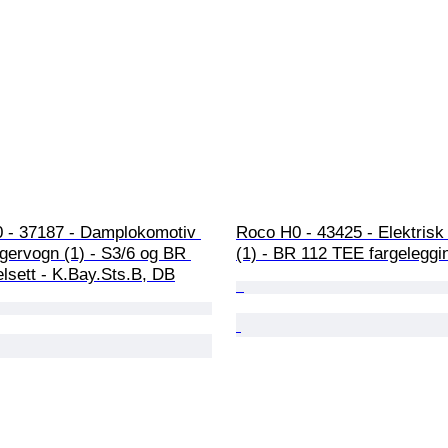
0 - 37187 - Damplokomotiv 
Roco H0 - 43425 - Elektrisk
gervogn (1) - S3/6 og BR 
(1) - BR 112 TEE fargeleggi
lsett - K.Bay.Sts.B, DB