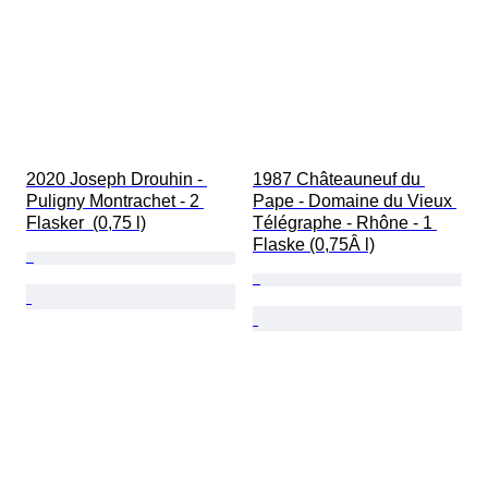
2020 Joseph Drouhin - 
1987 Châteauneuf du 
Puligny Montrachet - 2 
Pape - Domaine du Vieux 
Flasker  (0,75 l)
Télégraphe - Rhône - 1 
Flaske (0,75Â l)