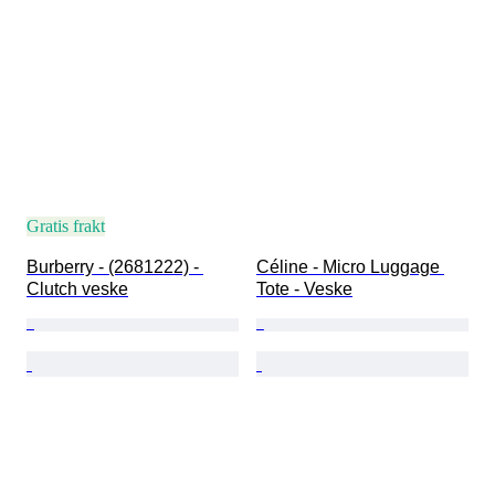
Gratis frakt
Burberry - (2681222) - 
Céline - Micro Luggage 
Clutch veske
Tote - Veske