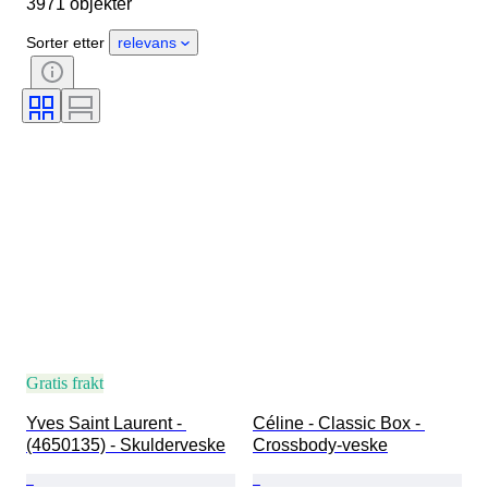
3971 objekter
Opprinnelsesland
Materiale
Kjønn
Tilstand
Sertifisering
Sorter etter
relevans
Farge
Tilbehør inkludert
Mønster
Produktstørrelse
Æra
Modell
Skostørrelse
Gratis frakt
Yves Saint Laurent - 
Céline - Classic Box - 
(4650135) - Skulderveske
Crossbody-veske