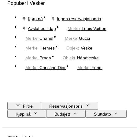
Populær i Vesker
Kjøp nå
Ingen reservasjonspris
Avsluttes i dag
Merke
Louis Vuitton
Merke
Chanel
Merke
Gucci
Merke
Hermès
Objekt
Veske
Merke
Prada
Objekt
Håndveske
Merke
Christian Dior
Merke
Fendi
Filtre
Reservasjonspris
Kjøp nå
Budsjett
Sluttdato
Sted
Mål
Merke
Klesstørrelse
Objekt