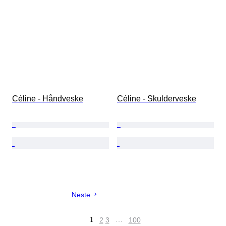
Céline - Håndveske
Céline - Skulderveske
Neste
1
2
3
…
100