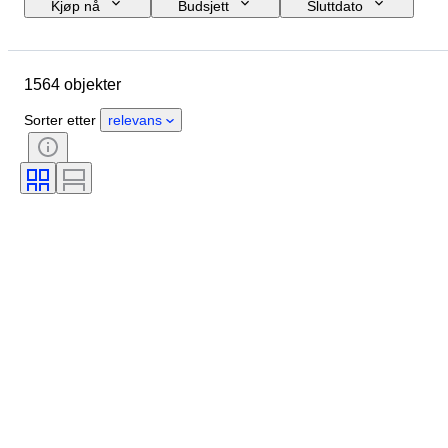
Kjøp nå
Budsjett
Sluttdato
Sted
Størrelse
Mål
Merke
Objekt
1564 objekter
Opprinnelsesland
Materiale
Kjønn
Tilstand
Periode
Sorter etter
relevans
Sertifisering
Emne
Stil
Signatur
Farge
Urverk
Striking
Type klokke
Power Reserve
Eske diameter
Original / kopi
Æra
Designer
Proveniens