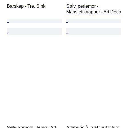
Barskap - Tre, Sink
Sølv, perlemor - 
Mansjettknapper - Art Deco
Sølv, karneol - Ring - Art 
Attribuée à la Manufacture 