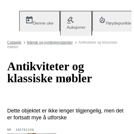
Denne uke
Høydepunkter
Auksjoner
Catawiki
Interiør og pyntegjenstander
Antikviteter og klassiske
møbler
Antikviteter og
klassiske møbler
Dette objektet er ikke lenger tilgjengelig, men det
er fortsatt mye å utforske
NR.
102762156