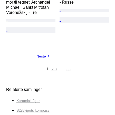
mor til tegnet, Archangel 
- Russe
Michael, Sankt Mitrofan 
Voronežskij - Tre
Neste
1
2
3
…
66
Relaterte samlinger
Keramisk figur
Stålskipets kompass