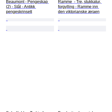
Beaumont - Pengeskap 
Ramme  - Tre, stukkatur, 
(2) - Stål - Antikk 
forgylling - Ramme inn 
pengeskrinsett
den viktorianske æraen