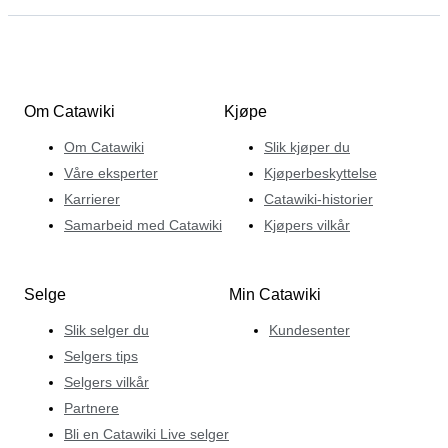
Om Catawiki
Kjøpe
Om Catawiki
Slik kjøper du
Våre eksperter
Kjøperbeskyttelse
Karrierer
Catawiki-historier
Samarbeid med Catawiki
Kjøpers vilkår
Selge
Min Catawiki
Slik selger du
Kundesenter
Selgers tips
Selgers vilkår
Partnere
Bli en Catawiki Live selger