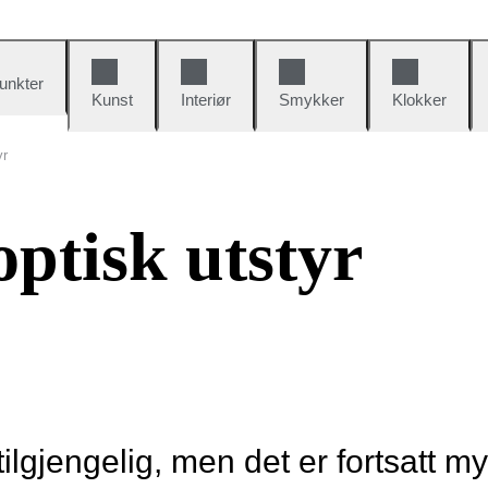
unkter
Kunst
Interiør
Smykker
Klokker
yr
ptisk utstyr
tilgjengelig, men det er fortsatt m