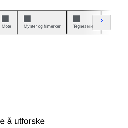
Mote
Mynter og frimerker
Tegneserier
Biler og sy
ye å utforske