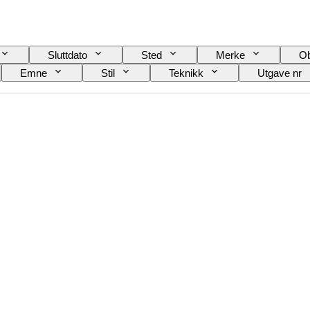
Sluttdato
Sted
Merke
Ob
Emne
Stil
Teknikk
Utgave nr
Type videoopptaker
Type kikkert
Type tele
Testet og fungerer