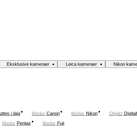
Eksklusive kameraer
Leica kameraer
Nikon kame
uttes i dag
Merke
Canon
Merke
Nikon
Objekt
Digita
Merke
Pentax
Merke
Fuji