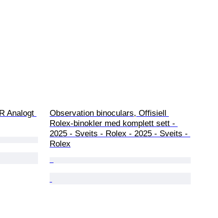
R Analogt 
Observation binoculars, Offisiell 
Rolex-binokler med komplett sett - 
2025 - Sveits - Rolex - 2025 - Sveits - 
Rolex