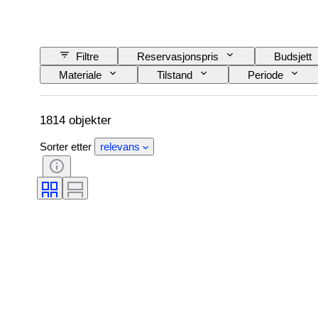
Filtre
Reservasjonspris
Budsjett
Materiale
Tilstand
Periode
Objektivmontering
Type mikroskop
Film type
Solgt av
Æra
1814 objekter
Sorter etter
relevans