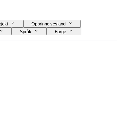
jekt
Opprinnelsesland
Språk
Farge
skop
Type videokamera