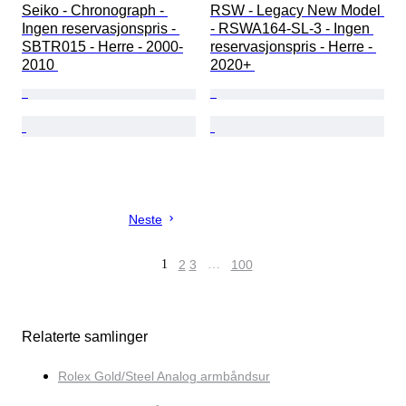
Seiko - Chronograph - 
RSW - Legacy New Model 
Ingen reservasjonspris - 
- RSWA164-SL-3 - Ingen 
SBTR015 - Herre - 2000-
reservasjonspris - Herre - 
2010 
2020+ 
Neste
1
2
3
…
100
Relaterte samlinger
Rolex Gold/Steel Analog armbåndsur