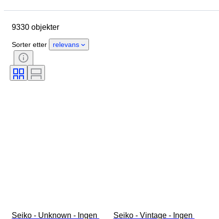
Merke
Eske diameter
Klokkereimens lengde
Objekt
9330 objekter
Opprinnelsesland
Materiale
Kjønn
Tilstand
Sorter etter
relevans
Ekstra tilbehør
Periode
Sertifisering
Binding
Farge
Urverk
Klokkerem materiale
Æra
Power Reserve
Striking
Original / kopi
Automobilia type
Type klokke
Modell
Seiko - Unknown - Ingen 
Seiko - Vintage - Ingen 