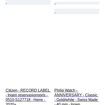
Citizen - RECORD LABEL 
Philip Watch - 
- Ingen reservasjonspris - 
ANNIVERSARY - Classic 
0510-S127718 - Herre - 
- Gold/white - Swiss Made 
2020+ 
- 40 mm - Ingen 