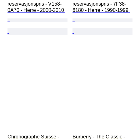
reservasjonspris - V158-
reservasjonspris - 7F38-
0A70 - Herre - 2000-2010 
6180 - Herre - 1990-1999 
Chronographe Suisse - 
Burberry - The Classic - 