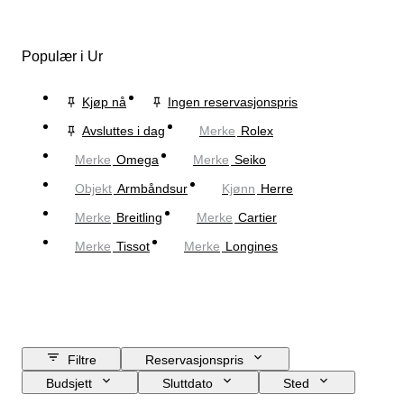
Populær i Ur
Kjøp nå
Ingen reservasjonspris
Avsluttes i dag
Merke
Rolex
Merke
Omega
Merke
Seiko
Objekt
Armbåndsur
Kjønn
Herre
Merke
Breitling
Merke
Cartier
Merke
Tissot
Merke
Longines
Filtre
Reservasjonspris
Budsjett
Sluttdato
Sted