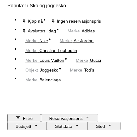
Populær i Sko og joggesko
Kjøp nå
Ingen reservasjonspris
Avsluttes i dag
Merke
Adidas
Merke
Nike
Merke
Air Jordan
Merke
Christian Louboutin
Merke
Louis Vuitton
Merke
Gucci
Objekt
Joggesko
Merke
Tod's
Merke
Balenciaga
Filtre
Reservasjonspris
Budsjett
Sluttdato
Sted
Merke
Skostørrelse
Objekt