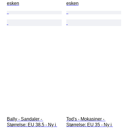
esken
esken
Bally - Sandaler - 
Tod's - Mokasiner - 
Størrelse: EU 38.5 - Ny i 
Størrelse: EU 35 - Ny i 