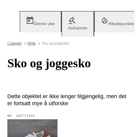
Denne uke
Høydepunkter
Auksjoner
Catawiki
Mote
Sko og joggesko
Sko og joggesko
Dette objektet er ikke lenger tilgjengelig, men det
er fortsatt mye å utforske
NR.
102771340