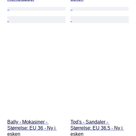
Bally - Mokasiner - 
Tod's - Sandaler - 
Størrelse: EU 36 - Ny i 
Størrelse: EU 36.5 - Ny i 
esken
esken