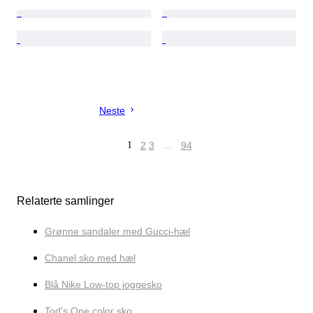
Neste
1
2
3
…
94
Relaterte samlinger
Grønne sandaler med Gucci-hæl
Chanel sko med hæl
Blå Nike Low-top joggesko
Tod's One color sko