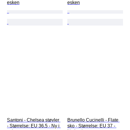
esken
esken
Santoni - Chelsea støvler 
Brunello Cucinelli - Flate 
- Størrelse: EU 36.5 - Ny i 
sko - Størrelse: EU 37 - 