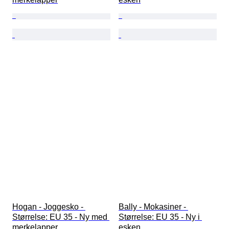
Hogan - Joggesko - 
Bally - Mokasiner - 
Størrelse: EU 35 - Ny med 
Størrelse: EU 35 - Ny i 
merkelapper
esken