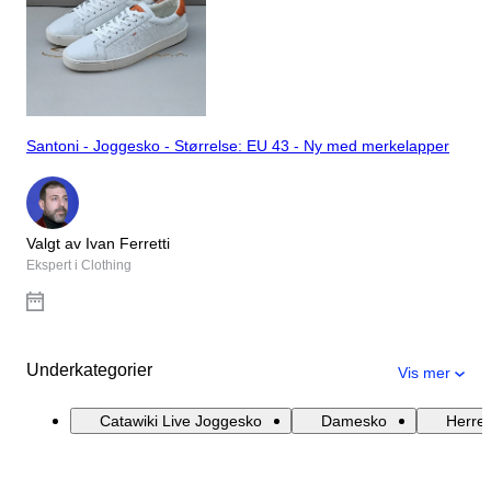
Santoni - Joggesko - Størrelse: EU 43 - Ny med merkelapper
Valgt av Ivan Ferretti
Ekspert i Clothing
Underkategorier
Vis mer
Catawiki Live Joggesko
Damesko
Herre