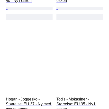
40 - Ny i esken
esken
Hogan - Joggesko - 
Tod's - Mokasiner - 
Størrelse: EU 37 - Ny med 
Størrelse: EU 35 - Ny i 
merkelapper
esken