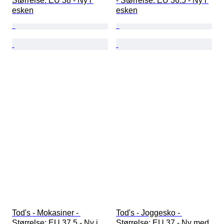
Størrelse: EU 38 - Ny i 
- Størrelse: EU 36.5 - Ny i 
esken
esken
Tod's - Mokasiner - 
Tod's - Joggesko - 
Størrelse: EU 37.5 - Ny i 
Størrelse: EU 37 - Ny med 