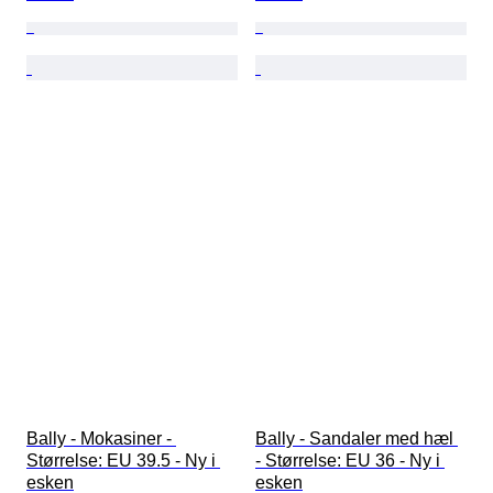
Bally - Mokasiner - 
Bally - Sandaler med hæl 
Størrelse: EU 39.5 - Ny i 
- Størrelse: EU 36 - Ny i 
esken
esken