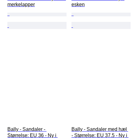
merkelapper
esken
Bally - Sandaler - 
Bally - Sandaler med hæl 
Størrelse: EU 36 - Ny i 
- Størrelse: EU 37.5 - Ny i 