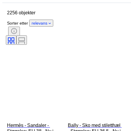
Opprinnelsesland
Materiale
2256 objekter
Kjønn
Tilstand
Signatur
Farge
Æra
Sorter etter
relevans
Tilbehør inkludert
Mønster
Modell
Hermès - Sandaler - 
Bally - Sko med stiletthæl 