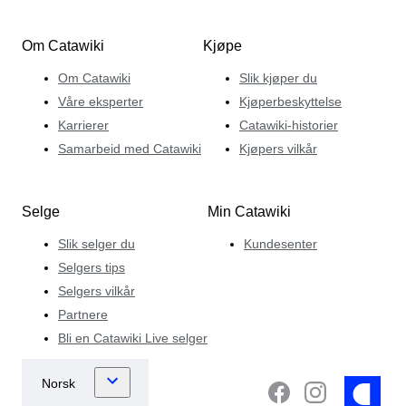
Om Catawiki
Kjøpe
Om Catawiki
Slik kjøper du
Våre eksperter
Kjøperbeskyttelse
Karrierer
Catawiki-historier
Samarbeid med Catawiki
Kjøpers vilkår
Selge
Min Catawiki
Slik selger du
Kundesenter
Selgers tips
Selgers vilkår
Partnere
Bli en Catawiki Live selger