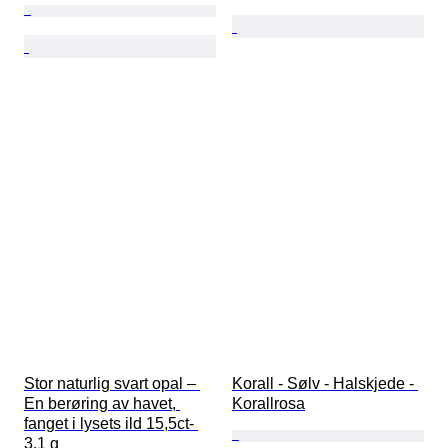
Stor naturlig svart opal – 
Korall - Sølv - Halskjede - 
En berøring av havet, 
Korallrosa
fanget i lysets ild 15,5ct- 
3.1 g