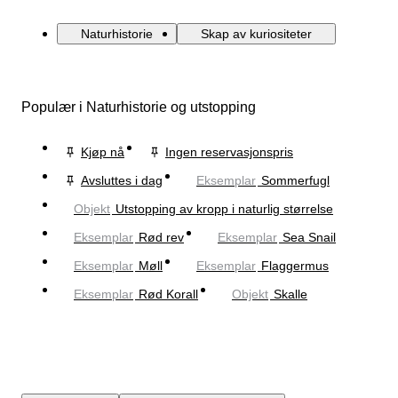
Naturhistorie
Skap av kuriositeter
Populær i Naturhistorie og utstopping
Kjøp nå
Ingen reservasjonspris
Avsluttes i dag
Eksemplar
Sommerfugl
Objekt
Utstopping av kropp i naturlig størrelse
Eksemplar
Rød rev
Eksemplar
Sea Snail
Eksemplar
Møll
Eksemplar
Flaggermus
Eksemplar
Rød Korall
Objekt
Skalle