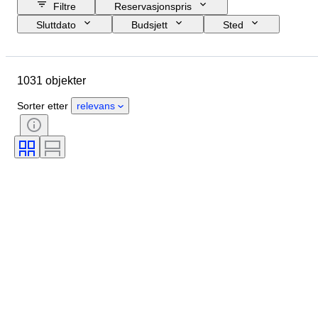
Filtre
Reservasjonspris
Sluttdato
Budsjett
Sted
Størrelse
Mål
Objekt
Opprinnelsesland
Materiale
1031 objekter
Kjønn
Tilstand
Periode
Stein
Sertifisering
Finhet
Sorter etter
relevans
Emne
Stil
Signatur
Snitt
Mineralform
Perleglans
Produktstørrelse
Behandling
Original / kopi
Æra
Eksemplar
Proveniens