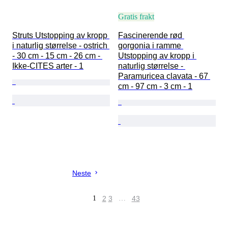
Gratis frakt
Struts Utstopping av kropp 
Fascinerende rød 
i naturlig størrelse - ostrich 
gorgonia i ramme 
- 30 cm - 15 cm - 26 cm - 
Utstopping av kropp i 
Ikke-CITES arter - 1
naturlig størrelse - 
Paramuricea clavata - 67 
cm - 97 cm - 3 cm - 1
Neste
1
2
3
…
43