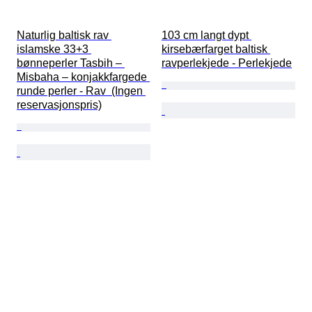
Naturlig baltisk rav 
103 cm langt dypt 
islamske 33+3 
kirsebærfarget baltisk 
bønneperler Tasbih – 
ravperlekjede - Perlekjede
Misbaha – konjakkfargede 
runde perler - Rav  (Ingen 
reservasjonspris)