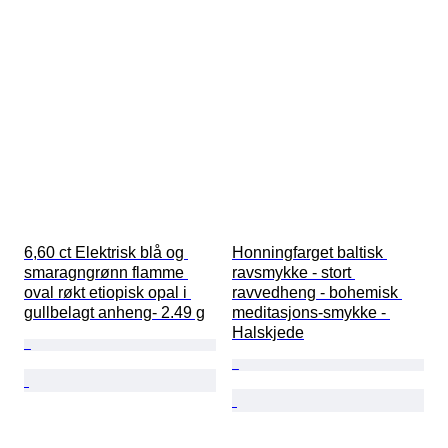
6,60 ct Elektrisk blå og 
Honningfarget baltisk 
smaragngrønn flamme 
ravsmykke - stort 
oval røkt etiopisk opal i 
ravvedheng - bohemisk 
gullbelagt anheng- 2.49 g
meditasjons-smykke - 
Halskjede