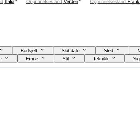
nd
Italia
Opprinnelsesland
Verden
Opprinnelsesland
Frank
Budsjett
Sluttdato
Sted
e
Emne
Stil
Teknikk
Sig
Æra