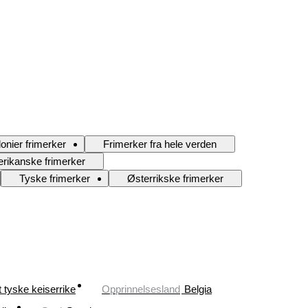
onier frimerker
Frimerker fra hele verden
rikanske frimerker
Tyske frimerker
Østerrikske frimerker
 tyske keiserrike
Opprinnelsesland
Belgia