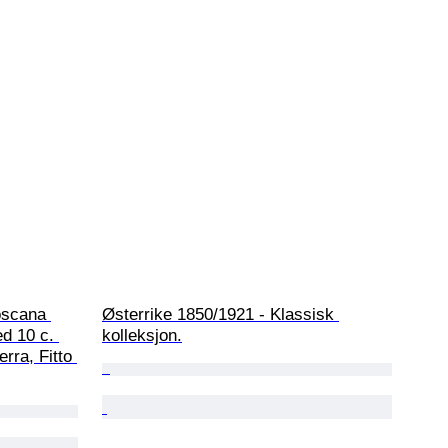
oscana 
Østerrike 1850/1921 - Klassisk 
d 10 c. 
kolleksjon.
rra, Fitto 