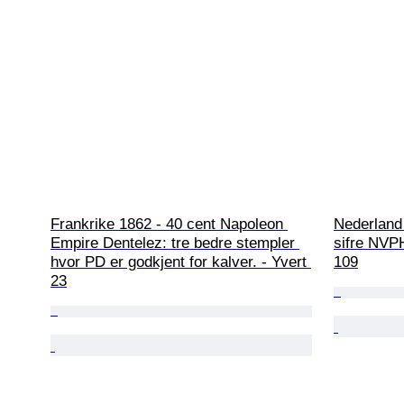
Frankrike 1862 - 40 cent Napoleon 
Nederland 
Empire Dentelez: tre bedre stempler 
sifre NVP
hvor PD er godkjent for kalver. - Yvert 
109
23