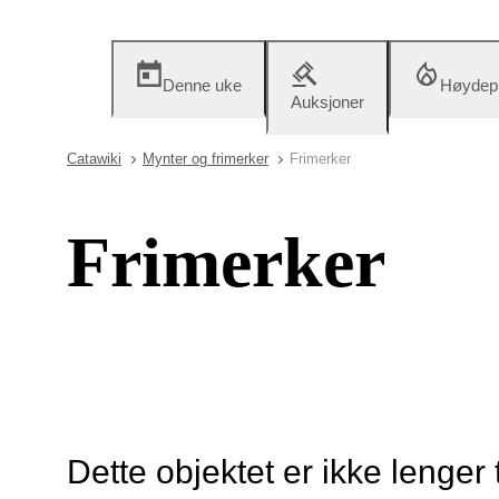
Denne uke
Høydep
Auksjoner
Catawiki
Mynter og frimerker
Frimerker
Frimerker
Dette objektet er ikke lenger 