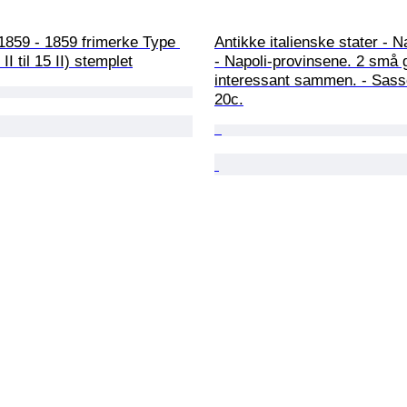
1859 - 1859 frimerke Type 
Antikke italienske stater - N
II til 15 II) stemplet
- Napoli-provinsene. 2 små 
interessant sammen. - Sass
20c.