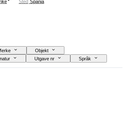
rike
Sted
Spania
Merke
Objekt
natur
Utgave nr
Språk