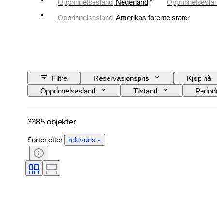
Opprinnelsesland
Nederland
Opprinnelsesla
Opprinnelsesland
Amerikas forente stater
Filtre
Reservasjonspris
Kjøp nå
Opprinnelsesland
Tilstand
Period
Farge
Kunstner
Solgt av
3385 objekter
Sorter etter
relevans