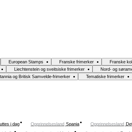
European Stamps
Franske frimerker
Franske kol
Liechtenstein og sveitsiske frimerker
Nord- og sørame
itannia og Britisk Samvelde-frimerker
Tematiske frimerker
uttes i dag
Opprinnelsesland
Spania
Opprinnelsesland
Det