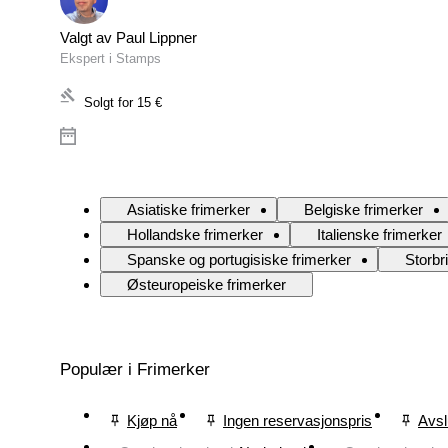
Valgt av Paul Lippner
Ekspert i Stamps
Solgt for
15 €
Asiatiske frimerker
Belgiske frimerker
Hollandske frimerker
Italienske frimerker
Spanske og portugisiske frimerker
Storbr
Østeuropeiske frimerker
Populær i Frimerker
Kjøp nå
Ingen reservasjonspris
Avsl