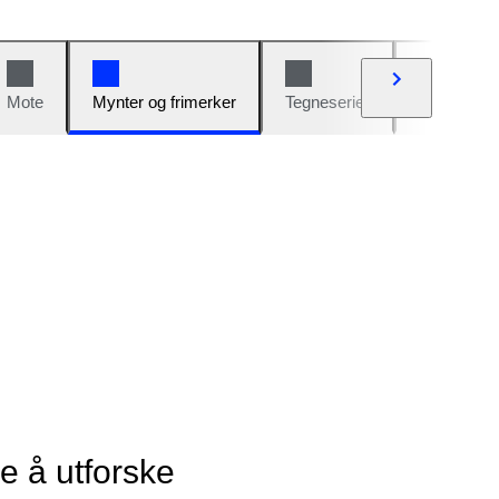
Mote
Mynter og frimerker
Tegneserier
Biler og sy
ye å utforske