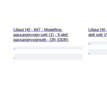
Liliput H0 - 847 - Modelltog 
Liliput H0 
passasjervogn-sett (1) - 5-delt 
delt sett 
passasjervognsett - DR (DDR)