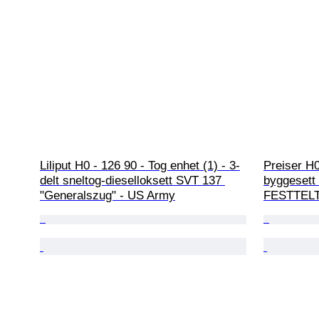
Liliput H0 - 126 90 - Tog enhet (1) - 3-
Preiser H0
delt sneltog-dieselloksett SVT 137 
byggesett 
"Generalszug" - US Army
FESTTELT