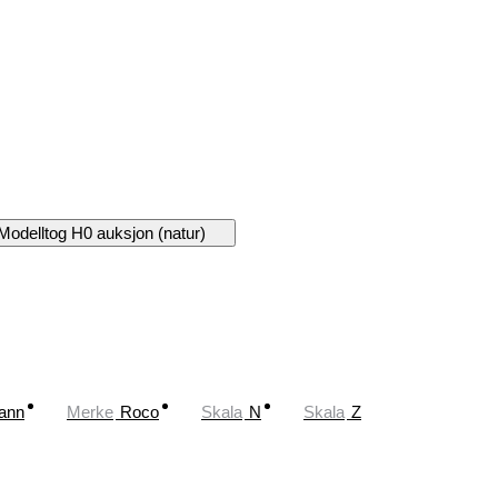
Modelltog H0 auksjon (natur)
ann
Merke
Roco
Skala
N
Skala
Z