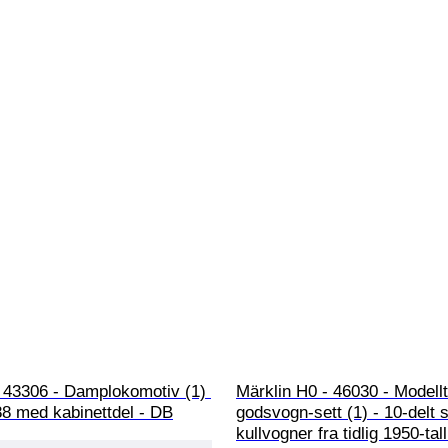
 43306 - Damplokomotiv (1) 
Märklin H0 - 46030 - Modell
88 med kabinettdel - DB
godsvogn-sett (1) - 10-delt 
kullvogner fra tidlig 1950-tal