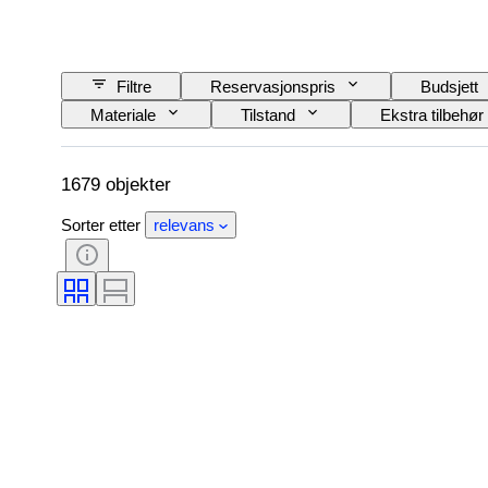
Filtre
Reservasjonspris
Budsjett
Materiale
Tilstand
Ekstra tilbehør
Jernbaneselskap
Æra
1679 objekter
Sorter etter
relevans