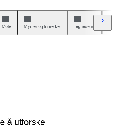
Mote
Mynter og frimerker
Tegneserier
Biler og sy
ye å utforske