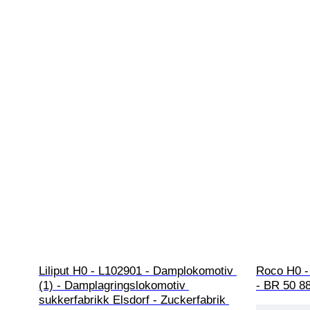
Liliput H0 - L102901 - Damplokomotiv 
Roco H0 -
(1) - Damplagringslokomotiv 
- BR 50 8
sukkerfabrikk Elsdorf - Zuckerfabrik 