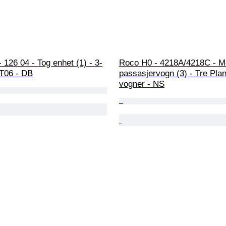
- 126 04 - Tog enhet (1) - 3-
Roco H0 - 4218A/4218C - Mo
VT06 - DB
passasjervogn (3) - Tre Pla
vogner - NS