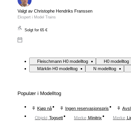
Valgt av Christophe Hendriks Franssen
Ekspert i Model Trains
Solgt for
65 €
Fleischmann H0 modelltog
H0 modelltog
Märklin H0 modelltog
N modelltog
Populær i Modelltog
Kjøp nå
Ingen reservasjonspris
Avsl
Objekt
Togsett
Merke
Minitrix
Merke
L