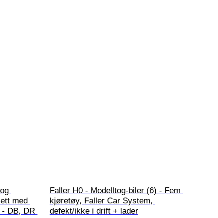
tog 
Faller H0 - Modelltog-biler (6) - Fem 
sett med 
kjøretøy, Faller Car System, 
l - DB, DR 
defekt/ikke i drift + lader