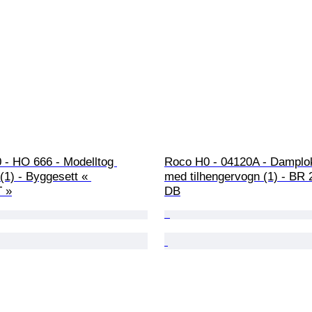
 - HO 666 - Modelltog 
Roco H0 - 04120A - Damplo
(1) - Byggesett « 
med tilhengervogn (1) - BR 
 »
DB