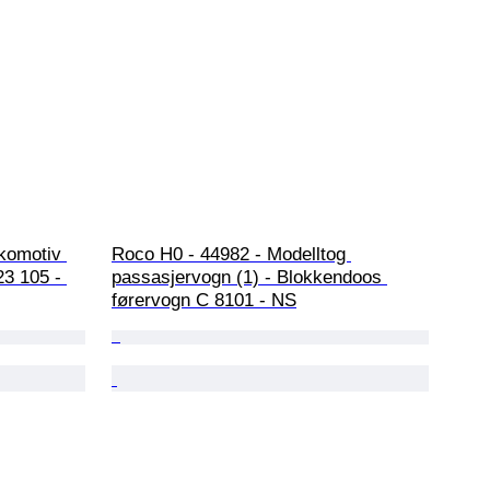
komotiv 
Roco H0 - 44982 - Modelltog 
23 105 - 
passasjervogn (1) - Blokkendoos 
førervogn C 8101 - NS