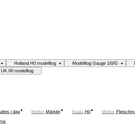
Holland H0 modelltog
Modelltog Gauge 1/0/G
UK 00 modelltog
uttes i dag
Merke
Märklin
Skala
H0
Merke
Fleischm
ima