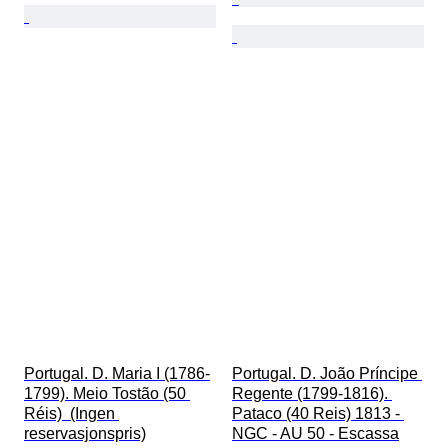
Portugal. D. Maria I (1786-
Portugal. D. João Príncipe 
1799). Meio Tostão (50 
Regente (1799-1816). 
Réis)  (Ingen 
Pataco (40 Reis) 1813 - 
reservasjonspris)
NGC - AU 50 - Escassa