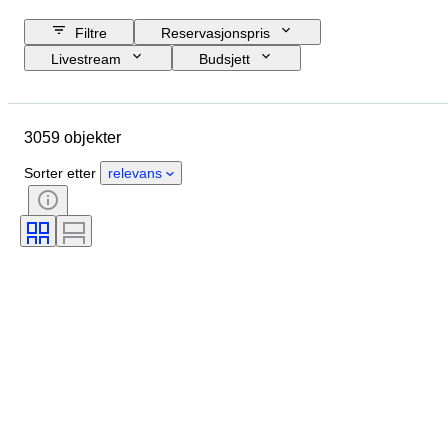
Filtre
Reservasjonspris
Livestream
Budsjett
Sluttdato
Sted
Objekt
Opprinnelsesland
Materiale
3059 objekter
Tilstand
Sertifisering
Emne
Signatur
Valuta
Mynt type
Sorter etter
relevans
Hersker/era
Æra
Kunstner