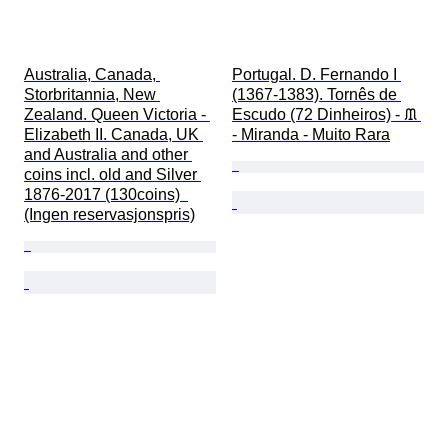
Australia, Canada, 
Portugal. D. Fernando I 
Storbritannia, New 
(1367-1383). Tornês de 
Zealand. Queen Victoria - 
Escudo (72 Dinheiros) - ᙢ 
Elizabeth II. Canada, UK 
- Miranda - Muito Rara
and Australia and other 
coins incl. old and Silver 
1876-2017 (130coins)  
(Ingen reservasjonspris)