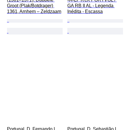
Groot (Plak/Botdrager) 
GA RB II AL - Legenda 
1361, Arnhem – Zeldzaam
Inédita - Escassa
Portugal. D. Fernando I 
Portugal. D. Sebastião I 