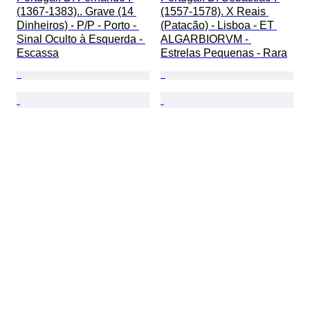
(1367-1383).. Grave (14 
(1557-1578). X Reais 
Dinheiros) - P/P - Porto - 
(Patacão) - Lisboa - ET 
Sinal Oculto à Esquerda - 
ALGARBIORVM - 
Escassa
Estrelas Pequenas - Rara