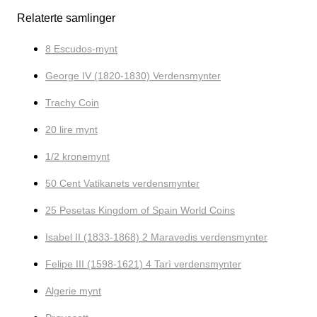
Relaterte samlinger
8 Escudos-mynt
George IV (1820-1830) Verdensmynter
Trachy Coin
20 lire mynt
1/2 kronemynt
50 Cent Vatikanets verdensmynter
25 Pesetas Kingdom of Spain World Coins
Isabel II (1833-1868) 2 Maravedis verdensmynter
Felipe III (1598-1621) 4 Tarì verdensmynter
Algerie mynt