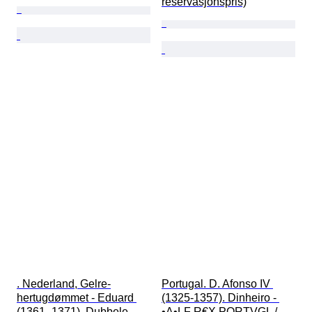
reservasjonspris)
. Nederland, Gelre-
Portugal. D. Afonso IV 
hertugdømmet - Eduard 
(1325-1357). Dinheiro - 
(1361–1371). Dubbele 
•A•LF R€X PORTVGL / 