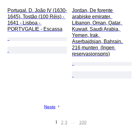
Portugal. D. João IV (1630-
Jordan, De forente 
1645). Tostão (100 Réis) - 
arabiske emirater, 
1641 - Lisboa - 
Libanon, Oman, Qatar, 
PORTVGALIE - Escassa
Kuwait, Saudi Arabia, 
Yemen, Irak, 
Aserbajdsjan, Bahrain. 
216 munten  (Ingen 
reservasjonspris)
Neste
1
2
3
…
100