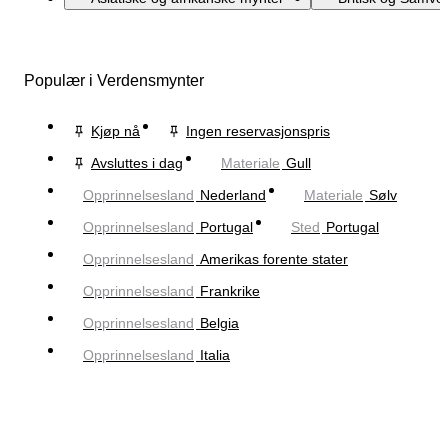
Populær i Verdensmynter
Kjøp nå
Ingen reservasjonspris
Avsluttes i dag
Materiale
Gull
Opprinnelsesland
Nederland
Materiale
Sølv
Opprinnelsesland
Portugal
Sted
Portugal
Opprinnelsesland
Amerikas forente stater
Opprinnelsesland
Frankrike
Opprinnelsesland
Belgia
Opprinnelsesland
Italia