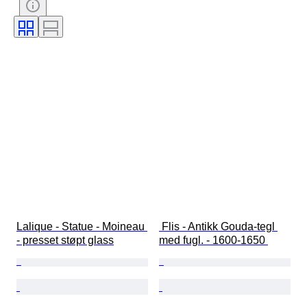
Stil
Signatur
Utgave nr
Farge
Kunstner
Dekor
Solgt av
Original / kopi
Æra
Designer
Modell
Lalique - Statue - Moineau 
 Flis - Antikk Gouda-tegl 
- presset støpt glass
med fugl. - 1600-1650 