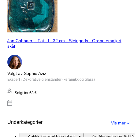
Jan Cobbaert - Fat - L. 32 cm - Steingods - Grønn emaljert
skål
Valgt av Sophie Aziz
Ekspert i Dekorative gjenstander (keramikk og glass)
Solgt for
68 €
Underkategorier
Vis mer
Antikk keramikk og glass
Art Nouveau og Art De