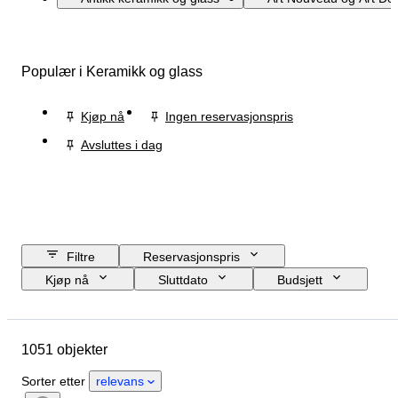
Populær i Keramikk og glass
Kjøp nå
Ingen reservasjonspris
Avsluttes i dag
Filtre
Reservasjonspris
Kjøp nå
Sluttdato
Budsjett
Sted
Størrelse
Mål
Merke
Objekt
1051 objekter
Opprinnelsesland
Materiale
Kjønn
Tilstand
Periode
Sorter etter
relevans
Sertifisering
Finhet
Emne