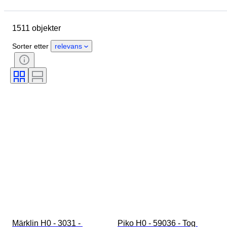
Merke
Objekt
Opprinnelsesland
Materiale
1511 objekter
Tilstand
Ekstra tilbehør
Periode
Emne
Stil
Sorter etter
relevans
Farge
Skala
Kontroll
Strømforsyning
Jernbaneselskap
Æra
Original / kopi
Märklin H0 - 3031 - 
Piko H0 - 59036 - Tog 