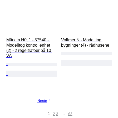
Märklin H0, 1 - 37540 - 
Vollmer N - Modelltog 
Modelltog kontrollenhet 
bygninger (4) - rådhusene
(2) - 2 regeltrafoer på 10 
VA
Neste
1
2
3
…
63