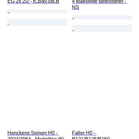
EG 2x 2/2 - K.Bay.Sts.B
4 toakslede tankvogner - 
NS
Henckens Seinen H0 - 
Faller H0 - 