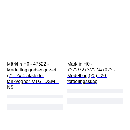
Märklin H0 - 47522 - 
Märklin H0 - 
Modelltog godsvogn-sett 
7272/7273/7274/7072 - 
(2) - 2x 4-akslede 
Modelltog (20) - 20 
tankvogner 'VTG' 'DSM' - 
fordelingsskap
NS