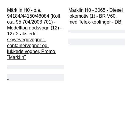
Märklin H0 - o.a. 
Märklin H0 - 3065 - Diesel 
94184/44150/48084 (Koll 
lokomotiv (1) - BR V60, 
o.a. 95 704/2003 701) - 
med Telex-koblinger - DB
Modelltog godsvogn (12) - 
12x 2-akslede 
skyveveggvogner, 
containervogner og 
lukkede vogner, Promo 
"Marklin"