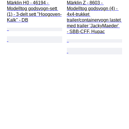
Märklin H0 - 46194 - 
Märklin Z - 8603 - 
Modelltog godsvogn-sett 
Modelltog godsvogn (4) - 
(1) - 3-delt sett "Hoogoven-
4x4-trukket 
Kalk" - DB
trailer/containervogn lastet 
med trailer 'JackyMaeder' 
- SBB-CFF, Hupac