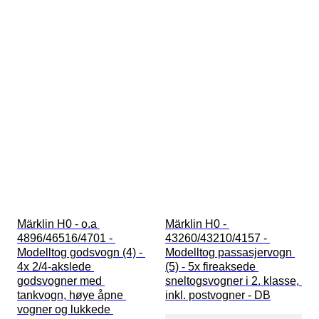
Märklin H0 - o.a 
Märklin H0 - 
4896/46516/4701 - 
43260/43210/4157 - 
Modelltog godsvogn (4) - 
Modelltog passasjervogn 
4x 2/4-akslede 
(5) - 5x fireaksede 
godsvogner med 
sneltogsvogner i 2. klasse, 
tankvogn, høye åpne 
inkl. postvogner - DB
vogner og lukkede 