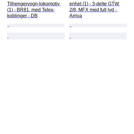
Tilhengervogn-lokomotiv 
enhet (1) - 3-delte GTW 
(1) - BR81, med Telex-
2/8, MFX med full lyd - 
koblinger - DB
Arriva