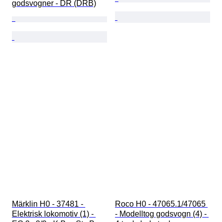
godsvogner - DR (DRB)
Märklin H0 - 37481 - 
Roco H0 - 47065.1/47065 
Elektrisk lokomotiv (1) - 
- Modelltog godsvogn (4) - 