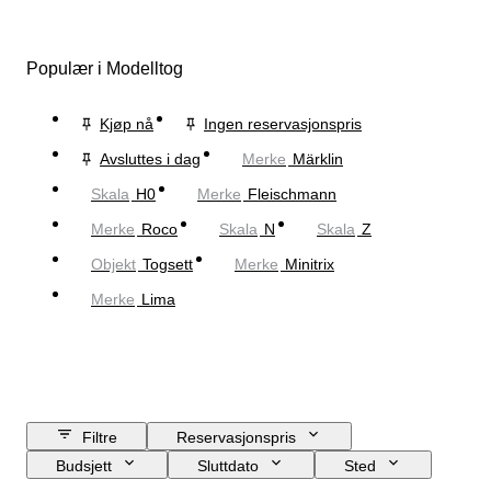
Populær i Modelltog
Kjøp nå
Ingen reservasjonspris
Avsluttes i dag
Merke
Märklin
Skala
H0
Merke
Fleischmann
Merke
Roco
Skala
N
Skala
Z
Objekt
Togsett
Merke
Minitrix
Merke
Lima
Filtre
Reservasjonspris
Budsjett
Sluttdato
Sted