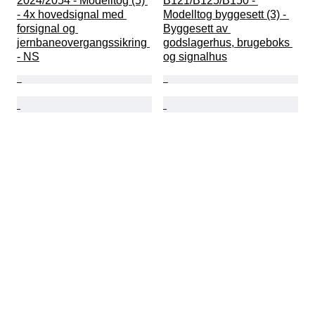
2024/2054 - Modelltog (5) 
B121/B125/B150 - 
- 4x hovedsignal med 
Modelltog byggesett (3) - 
forsignal og 
Byggesett av 
jernbaneovergangssikring 
godslagerhus, brugeboks 
- NS
og signalhus