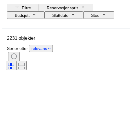
Filtre
Reservasjonspris
Budsjett
Sluttdato
Sted
Merke
Objekt
Opprinnelsesland
Materiale
2231 objekter
Tilstand
Periode
Stil
Signatur
Farge
Sorter etter
relevans
Klesstørrelse
Æra
Type kjøkkenkniv
Dekor
Kunstner
Original / kopi
Solgt av
Designer
Modell