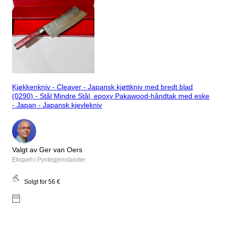
Kjøkkenkniv - Cleaver - Japansk kjøttkniv med bredt blad
(0290) - Stål Mindre Stål, epoxy Pakawood-håndtak med eske
- Japan - Japansk kjevlekniv
Valgt av Ger van Oers
Ekspert i Pyntegjenstander
Solgt for
56 €