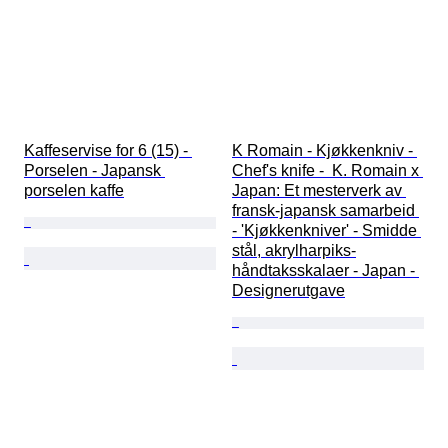
Kaffeservise for 6 (15) - 
K Romain - Kjøkkenkniv - 
Porselen - Japansk 
Chef's knife -  K. Romain x 
porselen kaffe
Japan: Et mesterverk av 
fransk-japansk samarbeid 
- 'Kjøkkenkniver' - Smidde 
stål, akrylharpiks-
håndtaksskalaer - Japan - 
Designerutgave