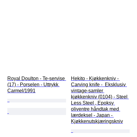
Royal Doulton - Te-servise 
Hekito - Kjøkkenkniv - 
(17) - Porselen - Uttrykk 
Carving knife -  Eksklusiv 
Carmel/1991
vintage-samler 
kjøkkenkniv (0104) - Steel 
Less Steel , Epoksy 
oliventre håndtak med 
lærdeksel - Japan - 
Kjøkkenutskjæringskniv