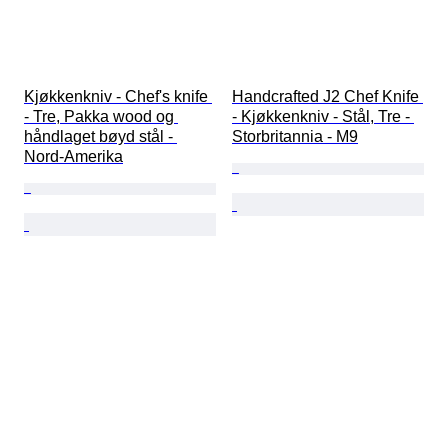
Kjøkkenkniv - Chef's knife 
Handcrafted J2 Chef Knife 
- Tre, Pakka wood og 
- Kjøkkenkniv - Stål, Tre - 
håndlaget bøyd stål - 
Storbritannia - M9
Nord-Amerika