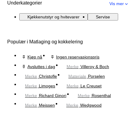
Underkategorier
Vis mer
Kjøkkenutstyr og hvitevarer
Servise
Populær i Matlaging og kokkelering
Kjøp nå
Ingen reservasjonspris
Avsluttes i dag
Merke
Villeroy & Boch
Merke
Christofle
Materiale
Porselen
Merke
Limoges
Merke
Le Creuset
Merke
Richard Ginori
Merke
Rosenthal
Merke
Meissen
Merke
Wedgwood