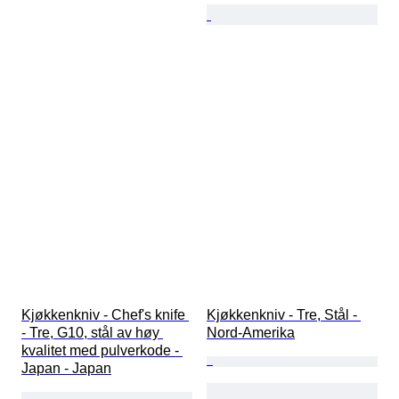
Kjøkkenkniv - Chef's knife 
Kjøkkenkniv - Tre, Stål - 
- Tre, G10, stål av høy 
Nord-Amerika
kvalitet med pulverkode - 
Japan - Japan