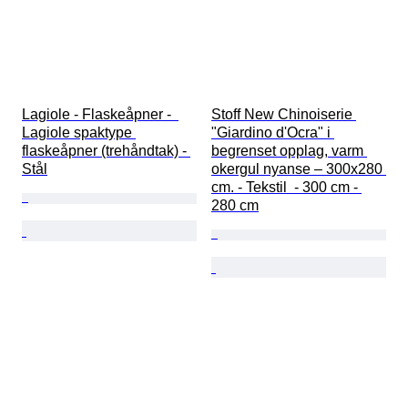
Lagiole - Flaskeåpner -  
Stoff New Chinoiserie 
Lagiole spaktype 
"Giardino d'Ocra" i 
flaskeåpner (trehåndtak) - 
begrenset opplag, varm 
Stål
okergul nyanse – 300x280 
cm. - Tekstil  - 300 cm - 
280 cm