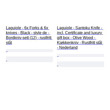
Laguiole - 6x Forks & 6x 
Laguiole - Santoku Knife - 
knives - Black - style de - 
incl. Certificate and luxury 
Bordkniv-sett (12) - rustfritt 
gift box - Olive Wood - 
stål
Kjøkkenkniv - Rustfritt stål 
- Nederland