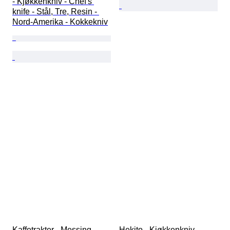
- Kjøkkenkniv - Chef's 
knife - Stål, Tre, Resin - 
Nord-Amerika - Kokkekniv
Kaffetrakter - Messing 
Hekito - Kjøkkenkniv - 