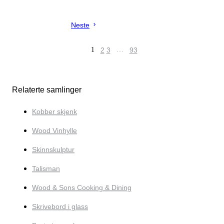
Neste
1
2
3
…
93
Relaterte samlinger
Kobber skjenk
Wood Vinhylle
Skinnskulptur
Talisman
Wood & Sons Cooking & Dining
Skrivebord i glass