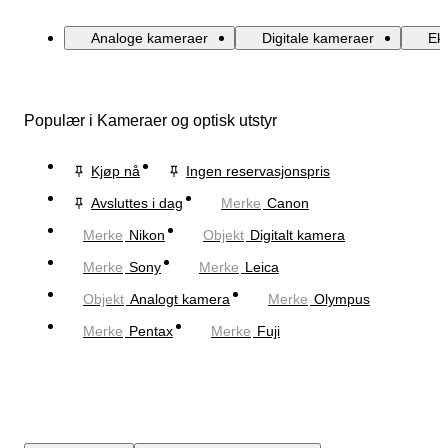
Analoge kameraer
Digitale kameraer
Ek
Populær i Kameraer og optisk utstyr
Kjøp nå
Ingen reservasjonspris
Avsluttes i dag
Merke
Canon
Merke
Nikon
Objekt
Digitalt kamera
Merke
Sony
Merke
Leica
Objekt
Analogt kamera
Merke
Olympus
Merke
Pentax
Merke
Fuji