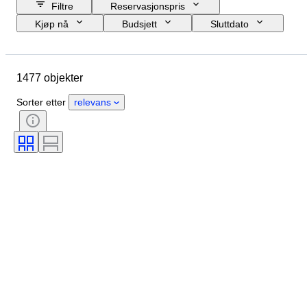
Filtre
Reservasjonspris
Kjøp nå
Budsjett
Sluttdato
Sted
Merke
Objekt
Opprinnelsesland
Materiale
1477 objekter
Tilstand
Periode
Emne
Stil
Teknikk
Binding
Sorter etter
relevans
Utgave nr
Objektivmontering
Type videoopptaker
Type videokamera
Type teleskop
Type mikroskop
Solgt av
Type kikkert
Æra
Film type
Testet og fungerer
Designer