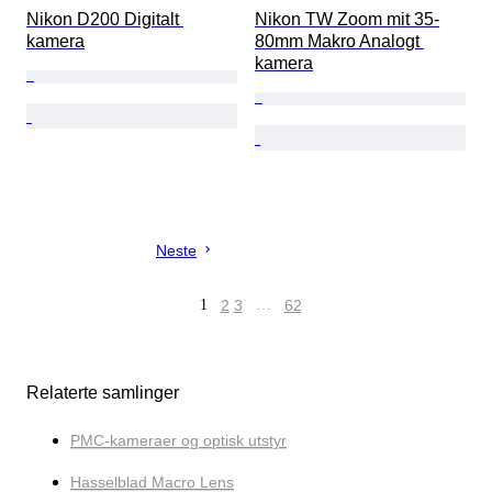
Nikon D200 Digitalt 
Nikon TW Zoom mit 35-
kamera
80mm Makro Analogt 
kamera
Neste
1
2
3
…
62
Relaterte samlinger
PMC-kameraer og optisk utstyr
Hasselblad Macro Lens