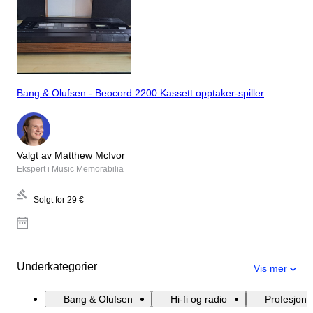
Bang & Olufsen - Beocord 2200 Kassett opptaker-spiller
Valgt av Matthew McIvor
Ekspert i Music Memorabilia
Solgt for
29 €
Underkategorier
Vis mer
Bang & Olufsen
Hi-fi og radio
Profesjonel