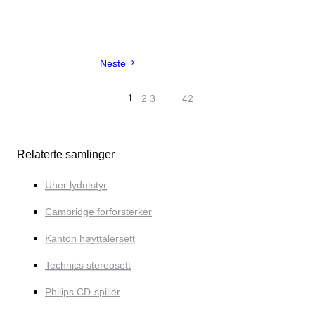
Neste
1
2
3
…
42
Relaterte samlinger
Uher lydutstyr
Cambridge forforsterker
Kanton høyttalersett
Technics stereosett
Philips CD-spiller