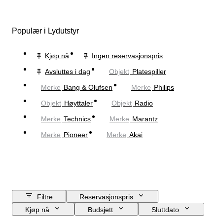
Populær i Lydutstyr
Kjøp nå
Ingen reservasjonspris
Avsluttes i dag
Objekt
Platespiller
Merke
Bang & Olufsen
Merke
Philips
Objekt
Høyttaler
Objekt
Radio
Merke
Technics
Merke
Marantz
Merke
Pioneer
Merke
Akai
Filtre
Reservasjonspris
Kjøp nå
Budsjett
Sluttdato