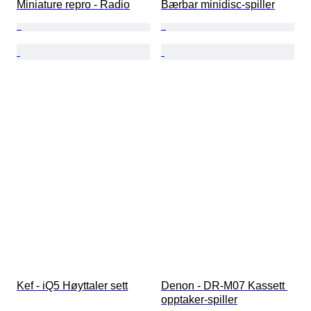
Miniature repro - Radio
Bærbar minidisc-spiller
Kef - iQ5 Høyttaler sett
Denon - DR-M07 Kassett 
opptaker-spiller