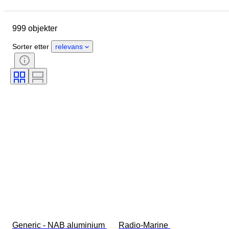
Sted
Merke
Objekt
Opprinnelsesland
Materiale
999 objekter
Tilstand
Ekstra tilbehør
Periode
Stil
Farge
Sorter etter
relevans
Testet og fungerer
Plateselskap
Æra
Designer
Generic - NAB aluminium 
Radio-Marine 