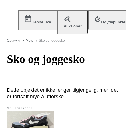
Denne uke
Høydepunkter
Auksjoner
Catawiki
Mote
Sko og joggesko
Sko og joggesko
Dette objektet er ikke lenger tilgjengelig, men det
er fortsatt mye å utforske
NR.
102870098