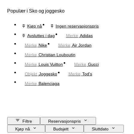
Populær i Sko og joggesko
Kjøp nå
Ingen reservasjonspris
Avsluttes i dag
Merke
Adidas
Merke
Nike
Merke
Air Jordan
Merke
Christian Louboutin
Merke
Louis Vuitton
Merke
Gucci
Objekt
Joggesko
Merke
Tod's
Merke
Balenciaga
Filtre
Reservasjonspris
Kjøp nå
Budsjett
Sluttdato