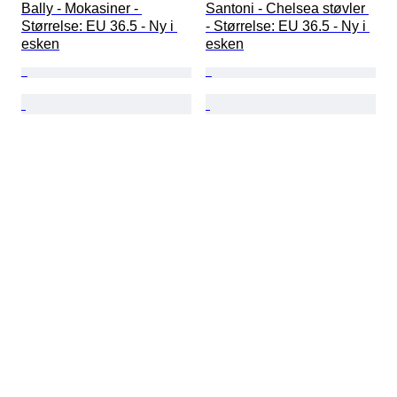
Bally - Mokasiner - 
Santoni - Chelsea støvler 
Størrelse: EU 36.5 - Ny i 
- Størrelse: EU 36.5 - Ny i 
esken
esken