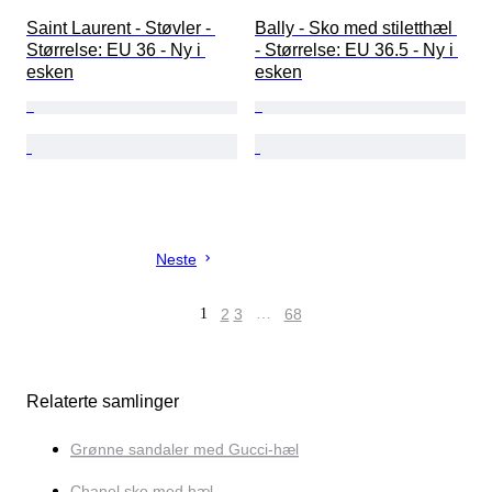
Saint Laurent - Støvler - 
Bally - Sko med stiletthæl 
Størrelse: EU 36 - Ny i 
- Størrelse: EU 36.5 - Ny i 
esken
esken
Neste
1
2
3
…
68
Relaterte samlinger
Grønne sandaler med Gucci-hæl
Chanel sko med hæl