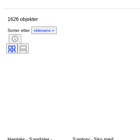
Sted
Merke
Skostørrelse
Objekt
Opprinnelsesland
1626 objekter
Materiale
Kjønn
Tilstand
Signatur
Farge
Æra
Sorter etter
relevans
Tilbehør inkludert
Mønster
Modell
Hermès - Sandaler - 
Santoni - Sko med 