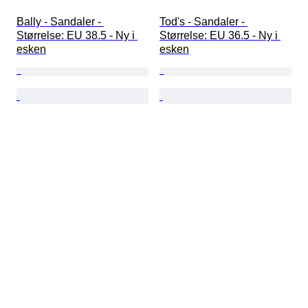
Bally - Sandaler - 
Tod's - Sandaler - 
Størrelse: EU 38.5 - Ny i 
Størrelse: EU 36.5 - Ny i 
esken
esken