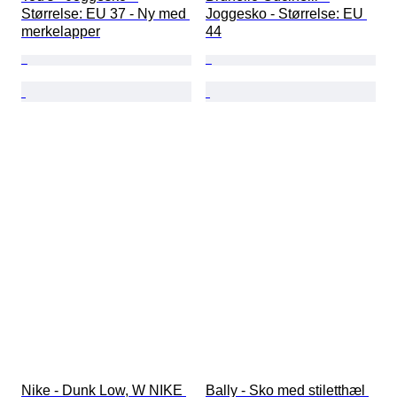
Størrelse: EU 37 - Ny med 
Joggesko - Størrelse: EU 
merkelapper
44
Nike - Dunk Low, W NIKE 
Bally - Sko med stiletthæl 