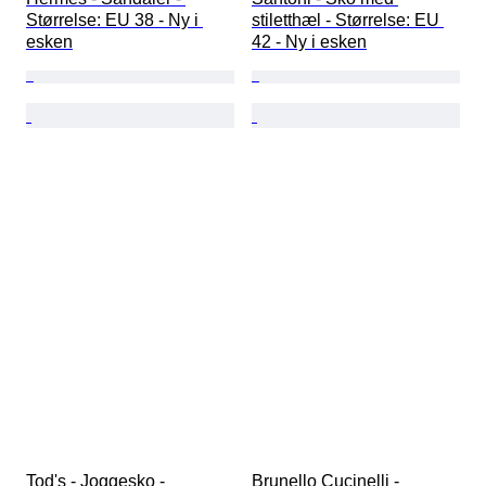
Størrelse: EU 38 - Ny i 
stiletthæl - Størrelse: EU 
esken
42 - Ny i esken
Tod's - Joggesko - 
Brunello Cucinelli - 